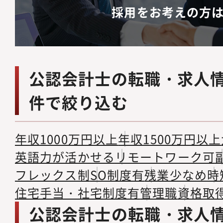
採用をお考えの方
公認会計士の転職・求人
件で絞り込む
年収1000万円以上
年収1500万円以上
英語力が活かせる
リモートワーク可
フレックス制
SO制度有
残業少なめ
時
住宅手当・社宅制度有
管理職
資格取
公認会計士の転職・求人