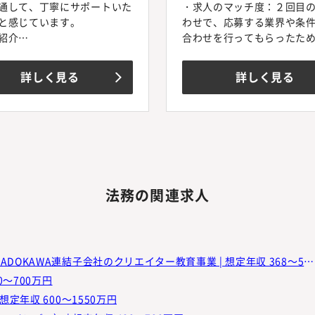
通して、丁寧にサポートいた
・求人のマッチ度：２回目
と感じています。
わせで、応募する業界や条
紹介
合わせを行ってもらったた
中でも特定分野に特化した転
された求人に対する書類選
たため、求人の母数の少なさ
率が高かった
詳しく見る
詳しく見る
にある中で、軸に沿った求人
・対応スピード：面接後や
提示いただきました。他エー
タイムリーにフォローして
トも数社比較していました
た
複した求人が無かったのはこ
・専門性：内定先の事情を
けでした。
おり、安心できる情報をい
の事前準備
の段階ごとに、企業の立場で
アガルートキャリア含め３
いる情報や意図、求職者とし
法務の関連求人
ジェントとお話をさせてい
タンス等、こちらから質問し
したが、アガルートキャリ
に丁寧に回答いただいたと思
丁寧・誠実に対応いただい
。
ています。
後のフォロー
株式会社バンタン | 法務・内部統制スタッフ_未経験可_KADOKAWA連結子会社のクリエイター教育事業 | 想定年収 368～511万円
面接直後に、電話による内容
0～700万円
リングと細かな所感、それに
想定年収 600～1550万円
た企業側へのFBを実施いた