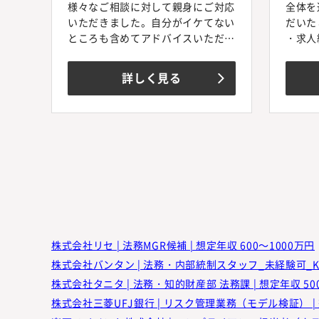
様々なご相談に対して親身にご対応
全体を
いただきました。自分がイケてない
だいた
ところも含めてアドバイスいただき
・求人
ました。
法務、
知財業界は専門的かつ特殊な領域で
職だっ
詳しく見る
すが、この業界の転職事情の知見を
が前提
お持ちでした。
を複数
ジェン
が、重
ちらだ
・面接
各面接
求めて
てのス
た内容
います
株式会社リセ | 法務MGR候補 | 想定年収 600～1000万円
・面接
毎回の
株式会社タニタ | 法務・知的財産部 法務課 | 想定年収 50
のヒア
株式会社三菱UFJ銀行 | リスク管理業務（モデル検証） | 
基づい