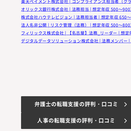
だきま
楽天ペイメント株式会社 | コンプライアンス担当者（クラスメ
ガティ
オリックス銀行株式会社 | 法務担当 | 想定年収 500～90
えた今
株式会社ハウテレビジョン | 法務担当者 | 想定年収 650～
力いた
法人名非公開 | リスク管理（法務） | 想定年収 500～80
した。
・選考
フィリックス株式会社 | 【名古屋】法務_リーダー | 想定年
内定か
デジタルデータソリューション株式会社 | 法務メンバー | 
丁寧に
別エー
職では
なかっ
えでの
を、十
もあり
その他
合では
弁護士の転職支援の評判・口コミ
の立場
くあっ
今回は
人事の転職支援の評判・口コミ