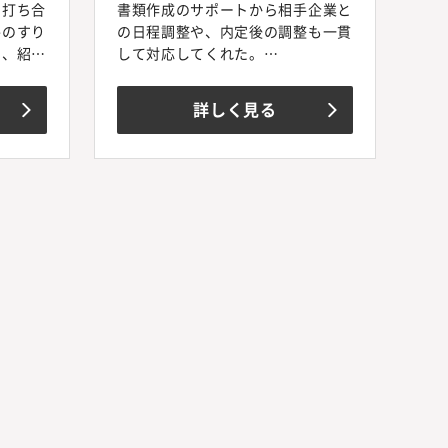
の打ち合
書類作成のサポートから相手企業と
件のすり
の日程調整や、内定後の調整も一貫
め、紹介
して対応してくれた。
考の通過
業界特化な分、面接対応などの知識
も豊富で非常に助けられた。
詳しく見る
内定後、
いただい
つかんで
ただけた
社のエー
ただきま
アが最も
たと感じ