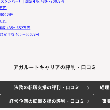
した。ネガティブな要素はネ
ンバー） | 想定年収 480～700万円
ブなものとして、それを踏ま
0万円
後の選考方針の組み立てに協
900万円
だいたので、とても助かりま
0万円
スケジュール調整
収 435～652万円
ら逆算した選考日程の調整を
想定年収 400～600万円
組み立てていただきました。
ジェントを利用した以前の転
、この点のフォローがあまり
たことで、他社比較をしたう
意思決定を行うまでの期間
分に取れなかったということ
アガルートキャリアの評判・口コミ
、とても助かりました。
にも、個人で直接応募する場
得にくい参考情報等、求職者
法務の転職支援の評判・口コミ
経理
として利用したメリットは多
た印象です。
ありがとうございました。
経営企画の転職支援の評判・口コミ
事