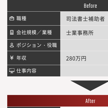
司法書士補助者
職種
士業事務所
会社規模／業種
ポジション・役職
280万円
年収
仕事内容