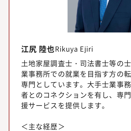
江尻 陸也
Rikuya Ejiri
土地家屋調査士・司法書士等の
業事務所での就業を目指す方の
専門としています。大手士業事
者とのコネクションを有し、専
援サービスを提供します。
＜主な経歴＞