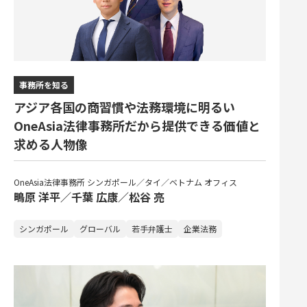
事務所を知る
アジア各国の商習慣や法務環境に明るい
OneAsia法律事務所だから提供できる価値と
求める人物像
OneAsia法律事務所 シンガポール／タイ／ベトナム オフィス
鴫原 洋平／千葉 広康／松谷 亮
シンガポール
グローバル
若手弁護士
企業法務