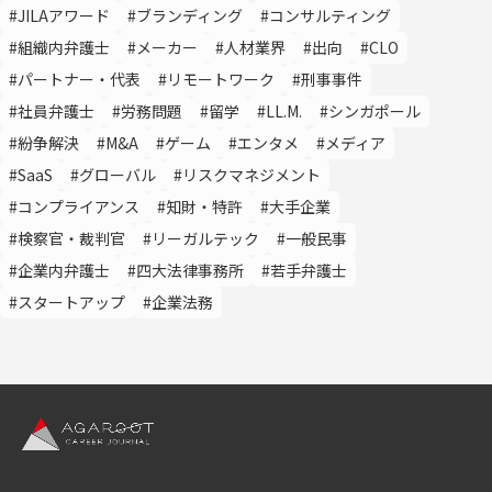
#JILAアワード
#ブランディング
#コンサルティング
#組織内弁護士
#メーカー
#人材業界
#出向
#CLO
#パートナー・代表
#リモートワーク
#刑事事件
#社員弁護士
#労務問題
#留学
#LL.M.
#シンガポール
#紛争解決
#M&A
#ゲーム
#エンタメ
#メディア
#SaaS
#グローバル
#リスクマネジメント
#コンプライアンス
#知財・特許
#大手企業
#検察官・裁判官
#リーガルテック
#一般民事
#企業内弁護士
#四大法律事務所
#若手弁護士
#スタートアップ
#企業法務