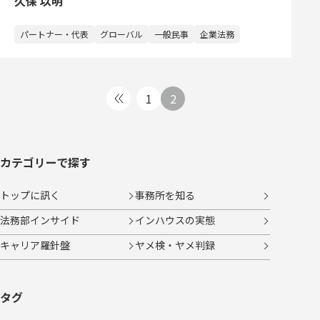
久保 以明
パートナー・代表
グローバル
一般民事
企業法務
投
1
2
稿
ナ
ビ
ゲー
ショ
カテゴリーで探す
ン
トップに訊く
事務所を知る
法務部インサイド
インハウスの実態
キャリア羅針盤
ヤメ検・ヤメ判録
タグ