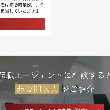
い者は補助的業務）、ク
を担当していただきま
導いたします。