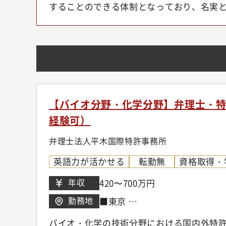
することのできる体制となっており、名実
【バイオ分野・化学分野】弁理士・特
経験可）
弁理士法人平木国際特許事務所
英語力が活かせる
転勤無
資格取得・
年収
420〜700万円
勤務地
■東京
東京都港区愛宕2-5-1
バイオ・化学の技術分野における国内外特