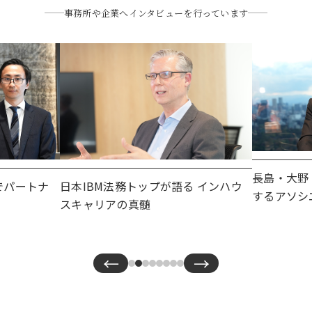
事務所や企業へインタビューを行っています
長島・大野
でパートナ
日本IBM法務トップが語る インハウ
するアソシ
スキャリアの真髄
←
→