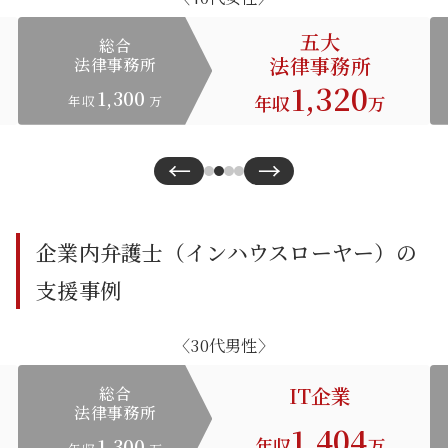
五大
総合
法律事務所
法律事務所
1,320
1,300
年収
万
年収
万
←
→
企業内弁護士（インハウスローヤー）の
支援事例
〈30代男性〉
IT企業
総合
法律事務所
1,404
年収
万
1,300