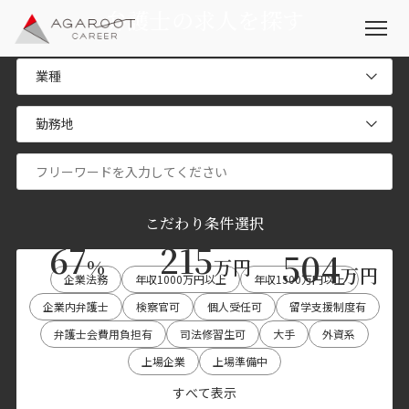
弁護士の求人を探す
こだわり条件選択
67
215
504
%
万円
万円
企業法務
年収1000万円以上
年収1500万円以上
企業内弁護士
検察官可
個人受任可
留学支援制度有
弁護士会費用負担有
司法修習生可
大手
外資系
上場企業
上場準備中
すべて表示