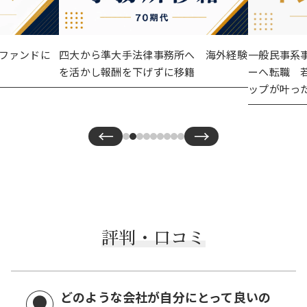
Eファンドに
四大から準大手法律事務所へ 海外経験
一般民事系
を活かし報酬を下げずに移籍
ーへ転職 
ップが叶っ
←
→
評判・口コミ
どのような会社が自分にとって良いの