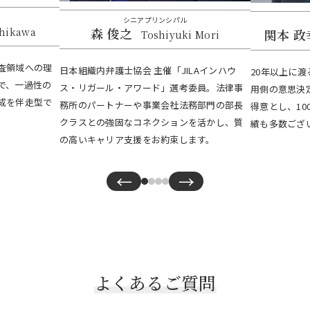
シニアプリンシパル
森 俊之
shikawa
関本 
Toshiyuki Mori
査領域への理
日本組織内弁護士協会 主催「JILAインハウ
20年以上に
で、一過性の
ス・リガール・アワード」選考委員。法律事
用側の意思決
成を伴走型で
務所のパートナーや事業会社法務部門の部長
得意とし、10
クラスとの強固なコネクションを活かし、質
績も多数ござ
の高いキャリア支援をお約束します。
←
→
よくあるご質問