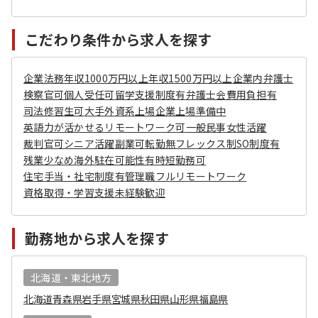
こだわり条件から求人を探す
企業法務
年収1000万円以上
年収1500万円以上
企業内弁護士
検察官可
個人受任可
留学支援制度有
弁護士会費用負担有
司法修習生可
大手
外資系
上場企業
上場準備中
英語力が活かせる
リモートワーク可
一般民事
女性活躍
裁判官可
シニア活躍
副業可
転勤無
フレックス制
SO制度有
残業少なめ
海外駐在可能性有
時短勤務可
住宅手当・社宅制度有
管理職
フルリモートワーク
資格取得・学習支援
未経験歓迎
勤務地から求人を探す
北海道・東北地方
北海道
青森県
岩手県
宮城県
秋田県
山形県
福島県