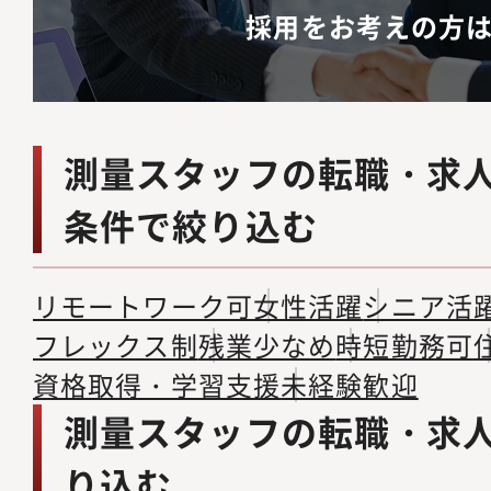
採用をお考えの方
測量スタッフの転職・求
条件で絞り込む
リモートワーク可
女性活躍
シニア活
フレックス制
残業少なめ
時短勤務可
資格取得・学習支援
未経験歓迎
測量スタッフの転職・求
り込む