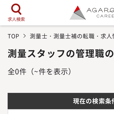
求人検索
TOP
測量士・測量士補の転職・求人
測量スタッフの管理職
全
0
件
（~件を表示）
現在の検索条