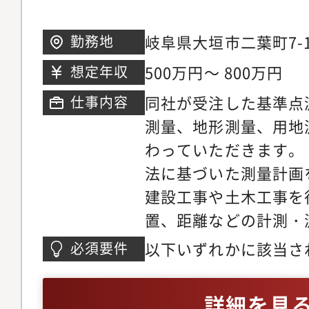
岐阜県大垣市二葉町7-
勤務地
500万円～ 800万円
想定年収
同社が受注した基準点
仕事内容
測量、地形測量、用地
わっていただきます。
法に基づいた測量計画
建設工事や土木工事を
置、距離などの計測・
管理する・測量に使わ
以下いずれかに該当さ
必須要件
備する・測量したデー
量・民間測量）のご経
したデータを分析して
地家屋調査士としての
詳細を見