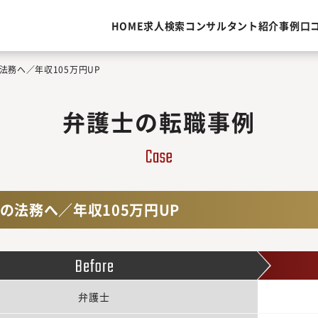
HOME
求人検索
コンサルタント紹介
事例
口
法務へ／年収105万円UP
弁護士の転職事例
の法務へ／年収105万円UP
弁護士