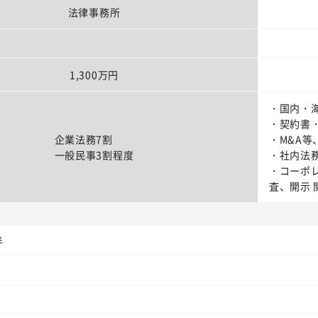
法律事務所
1,300万円
・国内・
・契約書
企業法務7割
・M&A
一般民事3割程度
・社内法
・コーポ
査、開示 
半