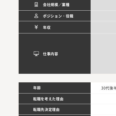
会社規模／業種
ポジション・役職
年収
仕事内容
年齢
30代後
転職を考えた理由
転職先決定理由