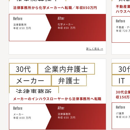
不動産
法律事務所から化学メーカーへ転職／年収850万円
ハウスへ
化学メーカー
法律事務所
不動産・デ
年収 850 万円
年収 850 万円
年収 720 
詳しく見る →
30代
企業内弁護士
30
メーカー
弁護士
IT
法律事務所
30代企
収150
メーカーのインハウスローヤーから法律事務所へ転職
IT業界
法律事務所
メーカー
年収 810 
年収 650 万円
年収 800 万円