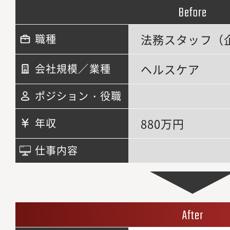
法務スタッフ（
職種
ヘルスケア
会社規模／業種
ポジション・役職
880万円
年収
仕事内容