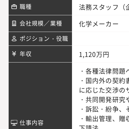
法務スタッフ（
職種
化学メーカー
会社規模／業種
ポジション・役職
1,120万円
年収
・各種法律問題
・国内外の契約
に応じた交渉の
・共同開発研究
・訴訟・紛争、
・輸出管理、贈
仕事内容
下請法