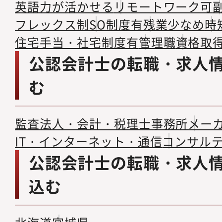
英語力が活かせる
リモートワーク可
フレックス制
SO制度有
残業少なめ
時
住宅手当・社宅制度有
管理職
資格取
公認会計士の転職・求人
む
監査法人・会計・税理士事務所
メー
IT・インターネット・通信
コンサル
公認会計士の転職・求人
込む