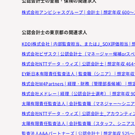
公認会計士の金融・保険の関連求人
株式会社アンビシャスグループ | 会計士 | 想定年収 600～
公認会計士の東京都の関連求人
KDDI株式会社 | 内部監査担当、またはJ_SOX評価担当 | 
株式会社ビザスク | 公認会計士（マネージャー候補orスペシャ
株式会社NTTデータ・ウィズ | 公認会計士 | 想定年収 464
EY新日本有限責任監査法人 | 監査職（シニア） | 想定年収 
株式会社W4Partners | 経理・財務（管理部長候補） | 想
株式会社メドレー | 経理（公認会計士選考） | 想定年収 90
太陽有限責任監査法人 | 会計監査職（マネジャー～シニアマネ
株式会社NTTデータ・ウィズ | 公認会計士_アカウンティング
太陽有限責任監査法人 | 会計監査職（スタッフ、シニアスタ
監査法人A&Aパートナーズ | 公認会計士 | 想定年収 525～