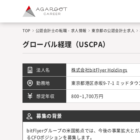
TOP
公認会計士の転職・求人情報
東京都の公認会計士求人
グローバル経理（USCPA）
法人名
株式会社bitFlyer Holdings
勤務地
東京都港区赤坂9-7-1 ミッドタ
800~1,700万円
想定年収
募集の背景
bitFlyerグループの米国拠点では、今後の事業拡大
るCFOポジションを募集します。