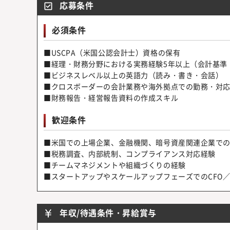
応募条件
必須条件
■USCPA（米国公認会計士）資格の保有
■経理・財務分野における実務経験5年以上（会計基準：US
■ビジネスレベル以上の英語力（読み・書き・会話）
■クロスボーダーの会計業務や海外拠点での勤務・対
■財務報告・経営報告資料の作成スキル
歓迎条件
■米国での上場企業、金融機関、暗号資産関連企業で
■税務調査、内部統制、コンプライアンス対応経験
■チームマネジメントや組織づくりの経験
■スタートアップやスケールアップフェーズでのCFO
年収/待遇条件・昇給賞与