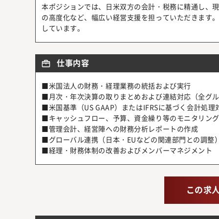
本ポジションでは、日米双方の会計・税務に精通し、
の高度化など、幅広い経営支援を担っていただきます
しています。
仕事内容
■米国法人の財務・経理業務の統括および実行
■月次・年次決算の取りまとめおよび連結対応（全グ
■米国基準（US GAAP）またはIFRSに基づく会計処理
■キャッシュフロー、予算、資金繰り等のモニタリン
■管理会計、経営陣への財務分析レポートの作成
■グローバル連携（日本・EUなどの関連部門との調整
■経理・財務体制の改善およびメンバーマネジメント
この求