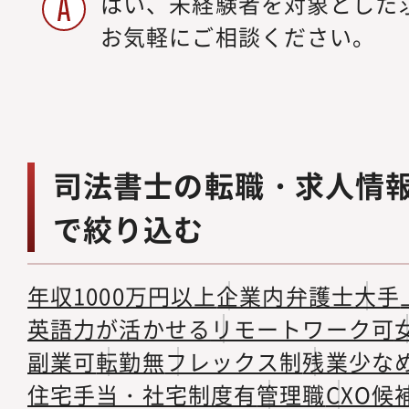
はい、未経験者を対象とした
お気軽にご相談ください。
司法書士の転職・求人情
で絞り込む
年収1000万円以上
企業内弁護士
大手
英語力が活かせる
リモートワーク可
副業可
転勤無
フレックス制
残業少な
住宅手当・社宅制度有
管理職
CXO候