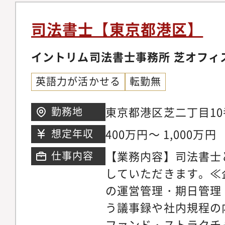
司法書士【東京都港区】
イントリム司法書士事務所 芝オフィ
英語力が活かせる
転勤無
東京都港区芝二丁目10番6
勤務地
Bld. 3階
400万円～ 1,000万円
想定年収
【業務内容】司法書士
仕事内容
していただきます。≪
の運営管理・期日管理
う議事録や社内規程の
ファンド・ストラクチ