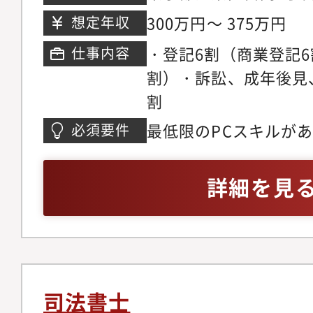
階アクセス : 門前仲
300万円～ 375万円
想定年収
・登記6割（商業登記6
仕事内容
割）・訴訟、成年後見
割
最低限のPCスキルが
必須要件
詳細を見
司法書士