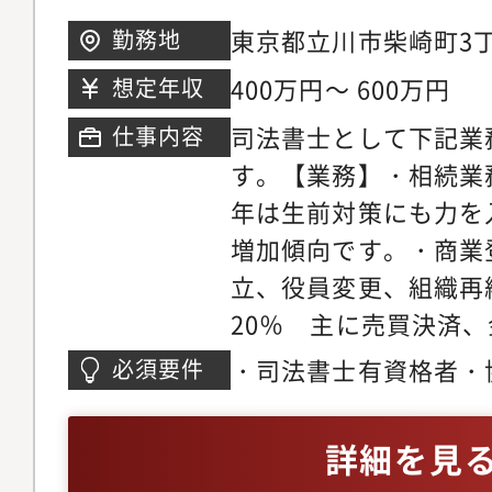
で、高いパフォーマン
東京都立川市柴崎町3丁
勤務地
により、年間1,000
テック千代田ビル8階ア
400万円～ 600万円
想定年収
も可能です。英語力は
より徒歩5分
司法書士として下記業
仕事内容
が、希望やスキルに応
す。【業務】・相続業務
す。代表やパートナー
年は生前対策にも力を
などでの実務経験があ
増加傾向です。・商業
引に関わる案件も一部
立、役員変更、組織
20％ 主に売買決済
その他、成年後見、民
・司法書士有資格者・
必須要件
もあり、いずれの業務
ムワークを重視してい
ペアを組み、担当制で
ちを汲み取ることがで
詳細を見
きます。クライアント
キルのある方