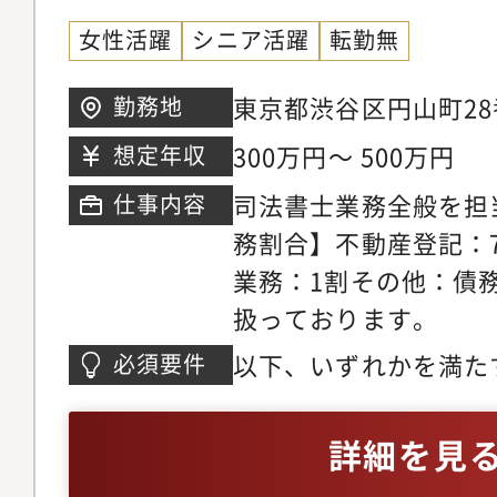
女性活躍
シニア活躍
転勤無
東京都渋谷区円山町28
勤務地
階アクセス : JR山
300万円～ 500万円
想定年収
頭線泉駅 徒歩3分
司法書士業務全般を担
仕事内容
務割合】不動産登記：
業務：1割その他：債
扱っております。
以下、いずれかを満た
必須要件
での業務経験がある方
中の方
詳細を見