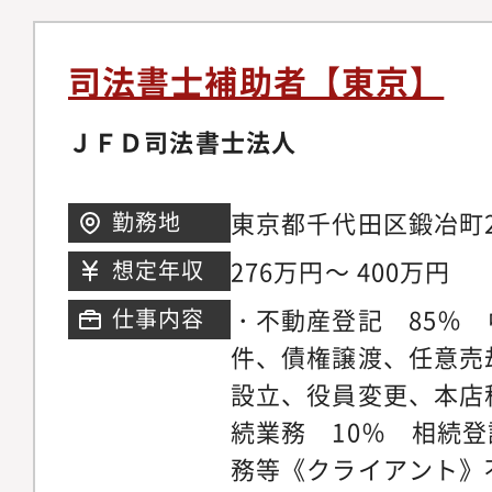
上げ時の法的検討、M
成】 法務部メンバーは現在11名（うち女性2
司法書士補助者【東京】
名）。 年齢層は20代?50代まで幅広いです。
8割の社員が中途入社
ＪＦＤ司法書士法人
者が在籍しております
な評価制度： 年齢や
東京都千代田区鍛冶町2
勤務地
結果に対して正当な報
グ4階アクセス : 神
276万円～ 400万円
想定年収
す。圧倒的な裁量： 
東口より徒歩1分、新日
・不動産登記 85％
仕事内容
されやすく、自らの手
口より徒歩5分
件、債権譲渡、任意売
があります。成長の加
設立、役員変更、本店
はの多種多様な案件に
続業務 10％ 相続
数倍のスピードで成長
務等《クライアント》