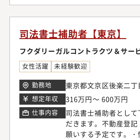
署人員構成現在：社員1
ミッション】法務組織
法的リスクの観点から
司法書士補助者【東京】
ムーズに進めることを
す。会社のフェーズ変
フクダリーガルコントラクツ＆サー
ティング/ブランディ
女性活躍
未経験歓迎
強化など）に伴い、従
とどまらない、「事業
東京都文京区後楽二丁
勤務地
しています。法務の専
飯田橋ファーストタワ
316万円～ 600万円
想定年収
るだけでなく、事業部
司法書士補助者として
仕事内容
ネスを前に進める存在
だきます。不動産登記
願いする予定です。・