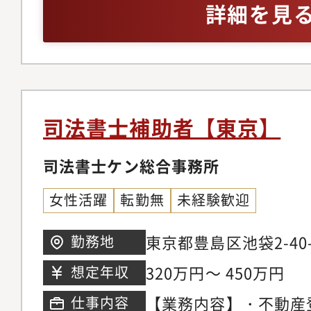
詳細を見
司法書士補助者【東京】
司法書士ケン総合事務所
女性活躍
転勤無
未経験歓迎
東京都豊島区池袋2-40-
勤務地
アクセス : 池袋駅より
320万円～ 450万円
想定年収
【業務内容】・不動産
仕事内容