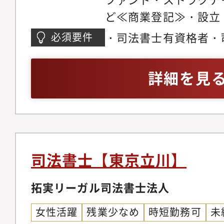
ど≪商業登記≫・設立
発行・種類株式発行・
・司法書士有資格者・
必須要件
編・外国法人、外国人
上の勤務経験がある方
ライアント】上場企業
詳細を見
アップ企業、投資銀行
事務所など【その他】
行しますが、一定の能
チームリーダーとして
品質のコントロールや
司法書士【東京立川】
ライアントとの折衝な
活躍をお願いしていき
拓実リーガル司法書士法人
チームマネジメント力
女性活躍
残業少なめ
時短勤務可
未
上に連動した歩合制度