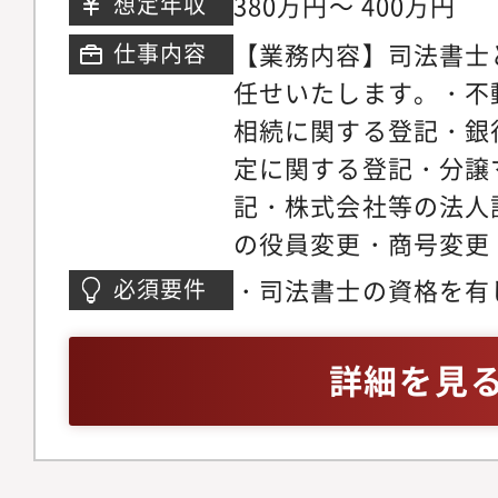
380万円～ 400万円
想定年収
【業務内容】司法書士
仕事内容
任せいたします。・不
相続に関する登記・銀
定に関する登記・分譲
記・株式会社等の法人
の役員変更・商号変更
に関する登記・株式会
・司法書士の資格を有
必須要件
する登記
詳細を見