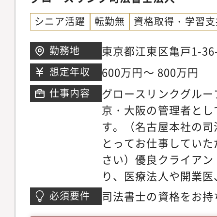
他合併や分割等におけ
シニア活躍
転勤無
資格取得・学習支
記業務（グループ会社
等）・民事信託（家族
東京都江東区亀戸1-36
勤務地
らのクライアント引継
600万円～ 800万円
想定年収
ライアント新規開拓は
グロースリンクグルー
仕事内容
京・大阪の管理者とし
す。（名古屋本社の司
とってお仕事していた
さい）優良クライアン
り、医療法人や開業医
承継を経ている企業や
司法書士の資格をお持
必須要件
従業員を抱えて組織と
での実務経験３年以上