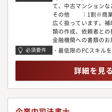
て、中古マンションな
その他 ：1割※商業
広く扱っています。補
類の作成、依頼者との
金融機関への書類のお
いたします。
・最低限のPCスキル
必須要件
詳細を見
企業内司法書士