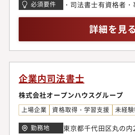
書（契約、届出書等）
・司法書士有資格者・
必須要件
る調査、関係者との折
の和文契約書審査経験
会、株式、社債等に関
詳細を見
書等重要文書の処理規
理
企業内司法書士
株式会社オープンハウスグループ
上場企業
資格取得・学習支援
未経験
東京都千代田区丸の内2-
勤務地