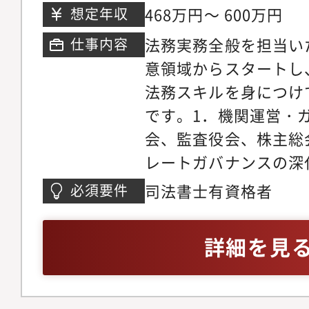
468万円～ 600万円
想定年収
法務実務全般を担当い
仕事内容
意領域からスタートし
法務スキルを身につけ
です。1．機関運営・
会、監査役会、株主総
レートガバナンスの深
ント（事業部支援） 
司法書士有資格者
必須要件
応、スキーム構築、契
紛争・トラブル・訴訟
詳細を見
ライアンス推進 社内
ホットライン運営、最
フローの整備。4．戦