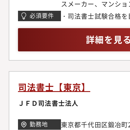
スメーカー、マンショ
会社、銀行、他士業事
・司法書士試験合格を
必須要件
士、税理士）など
方
詳細を見
司法書士【東京】
ＪＦＤ司法書士法人
東京都千代田区鍛冶町2
勤務地