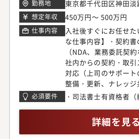
東京都千代田区神田淡路
勤務地
ワー 10階（本社）ア
450万円～ 500万円
想定年収
駅」より徒歩3分但し
入社後すぐにお任せた
仕事内容
勤務地の変更を行うこ
な仕事内容】・契約書
囲 本社および各支社
（NDA、業務委託契
社内からの契約・取引
対応（上司のサポート
整備・更新、ナレッジ
ガイドラインの整備・
・司法書士有資格者（
必須要件
ポート※一定期間OJ
物事を整理し、関係者
レートデザイン本部 
（PCスキル）・Exc
詳細を見
部 法務ユニットコー
集計・Word：ビジネ
ニットリーダー（マネ
PowerPoint