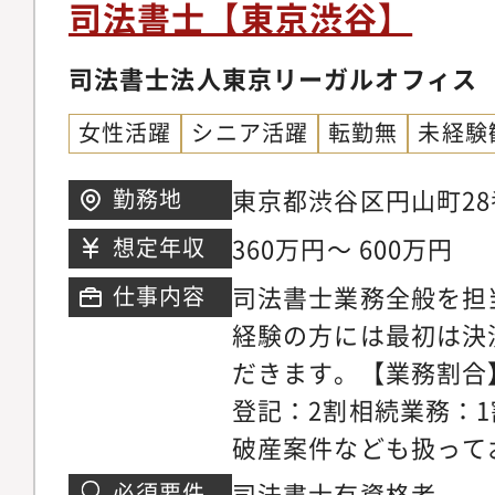
IPOに絡む各種株式
司法書士【東京渋谷】
名企業や大規模案件等
託可能な様々な案件を
司法書士法人東京リーガルオフィス
な案件も数多く取り扱
女性活躍
シニア活躍
転勤無
未経験
スキルアップ出来ます
続登記・遺言作成/遺
東京都渋谷区円山町28
勤務地
後見・財産管理【働く
階アクセス : JR山
360万円～ 600万円
想定年収
ん、産休や育休も取り
頭線泉駅 徒歩3分
司法書士業務全般を担
仕事内容
や育休の取得実績もあ
経験の方には最初は決
短で勤務しています。
だきます。【業務割合
多いため、業務量を調
登記：2割相続業務：
相談出来たりと、お互
破産案件なども扱って
し合える環境です。様
していただくため色々
司法書士有資格者
必須要件