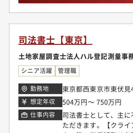
金融機関、不動産会社
＊＊＊＊＊＊＊＊＊＊
勤務形態は、■正社員
です。↓正社員のほか
司法書士【東京】
同時に募集中です。①
社員②期間契約（6ヵ
土地家屋調査士法人ハル登記測量事
の待遇は、一切差はあ
シニア活躍
管理職
員の場合は、未経験者
に」対応させていただ
東京都西東京市東伏見4
勤務地
（6ヵ月）で入社され
504万円～ 750万円
想定年収
情等で自己都合退社さ
司法書士として、主に
仕事内容
社員になりました。 
ただきます。【クライ
約束するものではござ