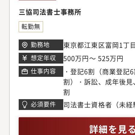
三協司法書士事務所
転勤無
東京都江東区富岡1丁目
勤務地
階アクセス : 門前仲
500万円～ 525万円
想定年収
・登記6割（商業登記6
仕事内容
割）・訴訟、成年後見
割
司法書士資格者（未経
必須要件
詳細を見