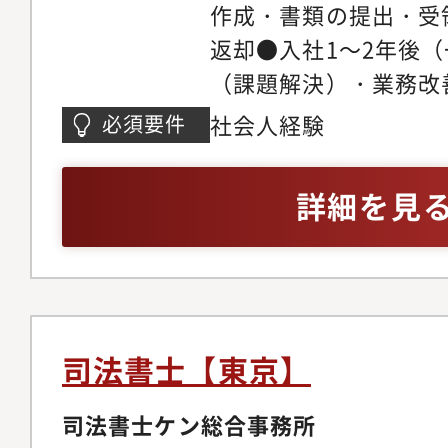
作成・書類の提出・受
返却●入社1～2年後
（課題解決）・業務改
例）・マネジメント業
社会人経験
必須要件
り）
詳細を見
司法書士【東京】
司法書士ケン総合事務所