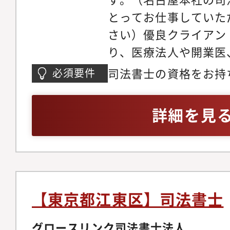
とってお仕事していた
さい）優良クライアン
り、医療法人や開業医
承継を経ている企業や
司法書士の資格をお持
必須要件
従業員を抱えて組織と
での実務経験３年以上
社が多いです。そのた
詳細を見
様々な案件に携わるこ
令和5年10月よりグ
構えたことで、今後は
て参ります。＜具体的
療法人設立における登
【東京都江東区】司法書士
おける登記、医療法人
続時における不動産の
グロースリンク司法書士法人