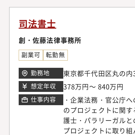
司法書士
創・佐藤法律事務所
副業可
転勤無
東京都千代田区丸の内3
勤務地
階937区アクセス : 
378万円～ 840万円
想定年収
徒歩3分・業務委託を
・企業法務・官公庁へ
仕事内容
短勤務等の相談も可能
のプロジェクトに関す
護士・パラリーガルと
プロジェクトに取り組