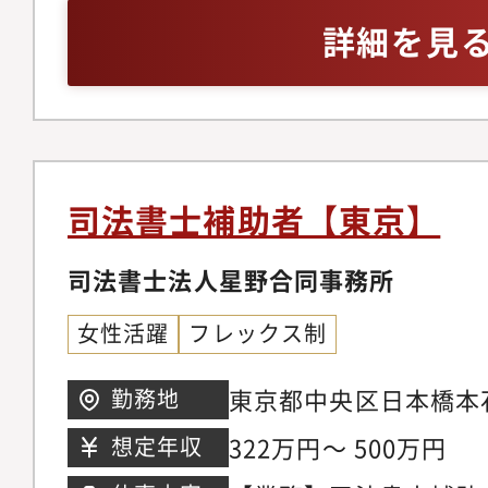
社が多いです。そのた
詳細を見
様々な案件に携わるこ
令和5年10月よりグ
構えたことで、今後は
て参ります。＜具体的
療法人設立における登
司法書士補助者【東京】
おける登記、医療法人
続時における不動産の
司法書士法人星野合同事務所
他合併や分割等におけ
女性活躍
フレックス制
記業務（グループ会社
等）・民事信託（家族
東京都中央区日本橋本
勤務地
らのクライアント引継
本橋室町ビル5階
322万円～ 500万円
想定年収
ライアント新規開拓は