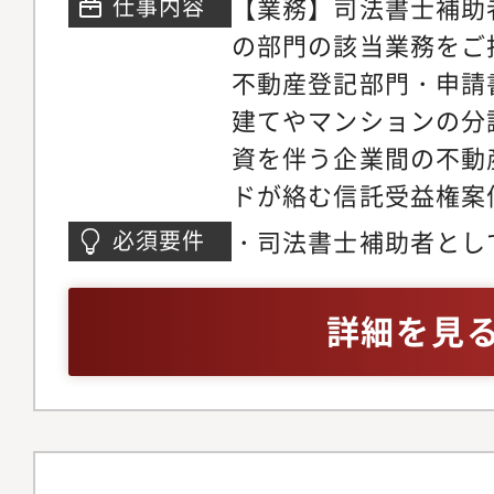
【業務】司法書士補助
仕事内容
の部門の該当業務をご
不動産登記部門・申請
建てやマンションの分
資を伴う企業間の不動
ドが絡む信託受益権案
個人のお客様・案件不
・司法書士補助者とし
必須要件
動産仲介会社・金融機
お持ちの方・登記手続
所内外の多面的なコミ
をお持ちの方・メール・W
詳細を見
じ、多様で広範な不動
操作が可能な方
キャリアをものにする
業登記・企業法務部門
対応、書類作成等・組