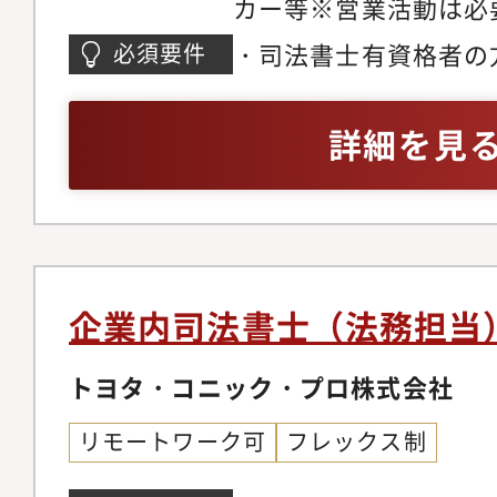
カー等※営業活動は必
相性をみる期間だと考
います。ご自身の判断
・司法書士有資格者の
必須要件
ス」に応募されるかを
限定可）・PCの基本
い。＊＊＊＊＊＊＊＊
動産登記に関する一連
詳細を見
企業内司法書士（法務担当
トヨタ・コニック・プロ株式会社
リモートワーク可
フレックス制