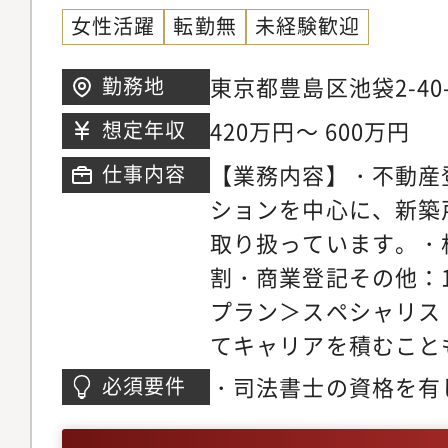
女性活躍
転勤無
未経験歓迎
東京都豊島区池袋2-40-
勤務地
アクセス : 池袋駅より
420万円～ 600万円
想定年収
【業務内容】・不動産
仕事内容
ションを中心に、新築
取り扱っています。・
割・商業登記その他：
プラン＞スペシャリス
てキャリアを積むこと
メンバーのチームリー
・司法書士の資格を有
必須要件
トをしながら経営の勉
能です。