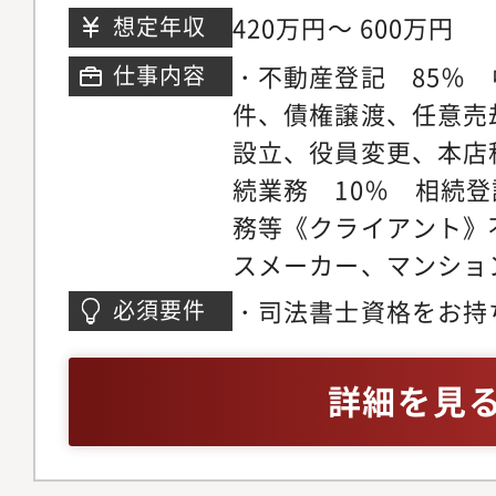
グ4階アクセス : 神
420万円～ 600万円
想定年収
東口より徒歩1分、新日
・不動産登記 85％
仕事内容
口より徒歩5分
件、債権譲渡、任意売
設立、役員変更、本店
続業務 10％ 相続
務等《クライアント》
スメーカー、マンショ
会社、銀行、他士業事
・司法書士資格をお持
必須要件
士、税理士）など
のご応募も歓迎です！
に取り組める方・チー
詳細を見
め、協調性のある