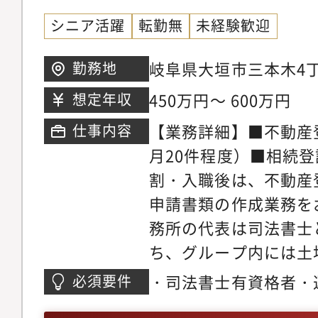
シニア活躍
転勤無
未経験歓迎
岐阜県大垣市三本木4
勤務地
ス : JR大垣駅から車
450万円～ 600万円
想定年収
石2」交差点近く
【業務詳細】■不動産
仕事内容
月20件程度）■相続登記
割・入職後は、不動産
申請書類の作成業務を
務所の代表は司法書士
ち、グループ内には土
も在籍しています。そ
・司法書士有資格者・
必須要件
伴う所有権移転登記だ