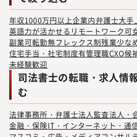
年収1000万円以上
企業内弁護士
大手
英語力が活かせる
リモートワーク可
副業可
転勤無
フレックス制
残業少な
住宅手当・社宅制度有
管理職
CXO候
未経験歓迎
司法書士の転職・求人情
む
法律事務所・弁護士法人
監査法人・
金融・保険
IT・インターネット・通
マスコミ・広告・メディア
コンサル