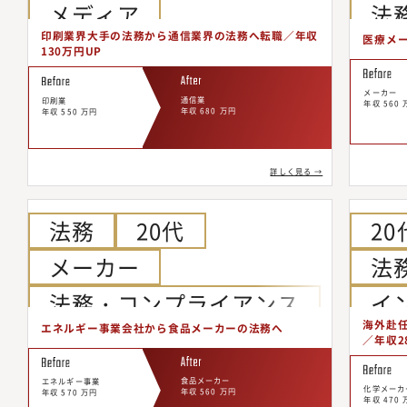
メディア
法
印刷業界大手の法務から通信業界の法務へ転職／年収
医療メー
インフラ・エネルギー
イ
130万円UP
上
メーカー
通信業
印刷業
年収 560 
年収 680 万円
年収 550 万円
詳しく見る →
法務
20代
20
メーカー
法
法務・コンプライアンス
イ
海外赴
エネルギー事業会社から食品メーカーの法務へ
インフラ・エネルギー
／年収2
上場企業
食品メーカー
エネルギー事業
化学メーカ
年収 560 万円
年収 570 万円
年収 470 