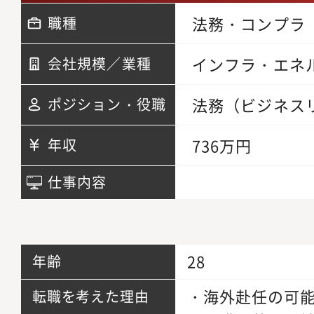
法務・コンプラ
職種
インフラ・エネ
会社規模／業種
法務（ビジネス
ポジション・役職
736万円
年収
仕事内容
28
年齢
・海外赴任の可
転職を考えた理由