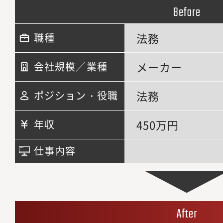
法務
職種
メーカー
会社規模／業種
法務
ポジション・役職
450万円
年収
仕事内容