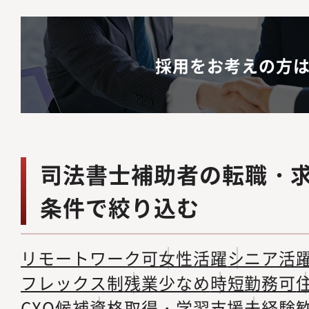
採用をお考えの方
司法書士補助者の転職・
条件で絞り込む
リモートワーク可
女性活躍
シニア活
フレックス制
残業少なめ
時短勤務可
CXO候補
資格取得・学習支援
未経験