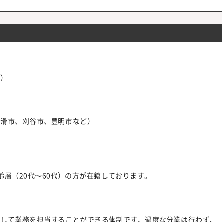
筆）
常滑市、刈谷市、豊明市など）
層（20代～60代）の方が在籍しております。
貫して業務を担当することができる体制です。過度な分業は行わず、