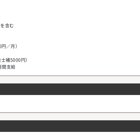
代を含む
0円／月）
士補5000円）
月間支給