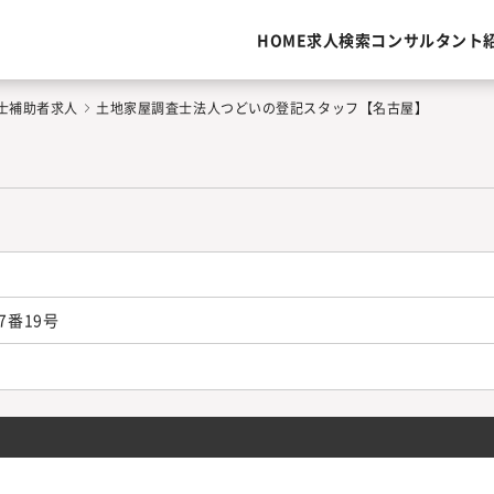
HOME
求人検索
コンサルタント
士補助者求人
土地家屋調査士法人つどいの登記スタッフ【名古屋】
番19号