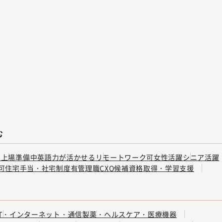
む
業
上場準備中
英語力が活かせる
リモートワーク可
女性活躍
シニア活躍
可
住宅手当・社宅制度有
管理職
CXO候補
資格取得・学習支援
IT・インターネット・通信
製薬・ヘルスケア・医療機器