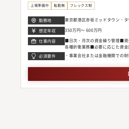
上場準備中
転勤無
フレックス制
東京都港区赤坂ミッドタウン・タ
勤務地
350万円～ 600万円
想定年収
■日次・月次の資金繰り管理■資
仕事内容
各種折衝業務■必要に応じた資金
・事業会社または金融機関での財
必須要件
銀行対応の経験1年以上（補助レベル
トの実務経験