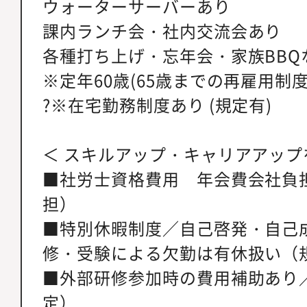
ウォーターサーバーあり
課内ランチ会・社内交流会あり
各種打ち上げ・忘年会・家族BBQ
※定年60歳(65歳までの再雇用制度
?※在宅勤務制度あり (規定有)
＜ スキルアップ・キャリアアップ
■社労士資格費用 年会費会社負
担）
■特別休暇制度／自己啓発・自己
修・受験による欠勤は有休扱い（
■外部研修参加時の費用補助あり
定）