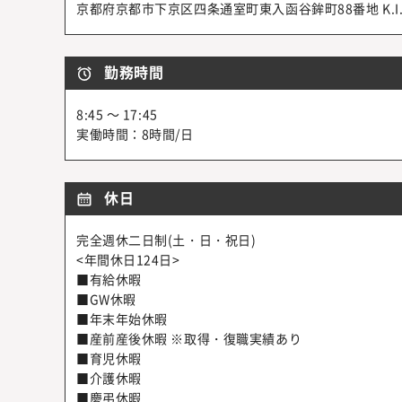
京都府京都市下京区四条通室町東入函谷鉾町88番地 K.I
勤務時間
8:45 ～ 17:45
実働時間：8時間/日
休日
完全週休二日制(土・日・祝日)
<年間休日124日>
■有給休暇
■GW休暇
■年末年始休暇
■産前産後休暇 ※取得・復職実績あり
■育児休暇
■介護休暇
■慶弔休暇