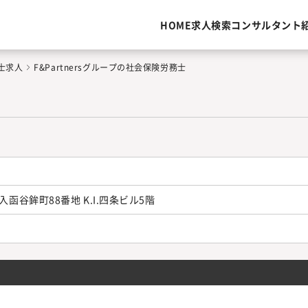
HOME
求人検索
コンサルタント
士求人
F&Partnersグループの社会保険労務士
谷鉾町88番地 K.I.四条ビル5階