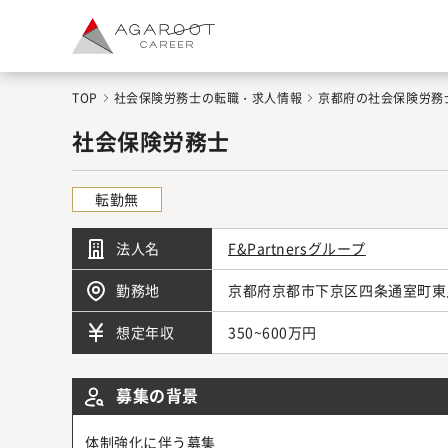
TOP
社会保険労務士の転職・求人情報
京都府の社会保険労務
社会保険労務士
転勤無
法人名
F&Partnersグループ
勤務地
京都府京都市下京区四条通室町東入函
350~600万円
想定年収
募集の背景
体制強化に伴う募集