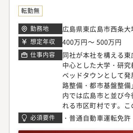
転勤無
広島県東広島市西条大坪
勤務地
400万円～ 500万円
想定年収
同社が本社を構える東
仕事内容
中心とした大学・研究
ベッドタウンとして発
路整備・都市基盤整備
内では広島市と並び今
れる市区町村です。こ
い、ますます建築・測
・普通自動車運転免許
必須要件
が予想される東広島市
もしくは測量士補の資