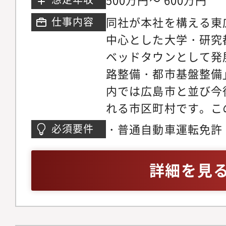
タント業（測量・調査
域社会の自然条件・社
同社が本社を構える東
仕事内容
ら、美しい自然環境の
中心とした大学・研究
の生活環境をよりよく
ベッドタウンとして発
応しながら社会に貢献
路整備・都市基盤整備
年では、日本各地で異
内では広島市と並び今
や大地震等多くの災害
れる市区町村です。こ
く、「社会資本整備は
い、ますます建築・測
・普通自動車運転免許
必須要件
整備」へとニーズの変
が予想される東広島市
もしくは測量士補の資
おいても「技術パート
士・測量士補として下
業務のご経験を5年以
詳細を見
果たせるよう、これま
ます。【業務内容】◇
績・技術に加え最先端
ず現地に赴き、測量機
入し、一層の顧客満足
造物の正確な位置や高
掛けて参ります。