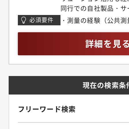
同行での自社製品・サ
年では、日本各地で異
IoT機器の現場設置やロ
や大地震等多くの災害
・測量の経験（公共測
必須要件
リューションの現場導
く、「社会資本整備は
省人化・人為的エラー
整備」へとニーズの変
詳細を見
には自動化を目指して
おいても「技術パート
ファクトソリューショ
果たせるよう、これま
の共同開発等が多いの
績・技術に加え最先端
だけでなく未開拓領域
入し、一層の顧客満足
現在の検索条
んでいるため、新しい
掛けて参ります。
ルアップできる機会が
修について】入社後は
フリーワード検索
を予定しています。研
輩社員の指導のもと、