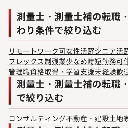
測量士・測量士補の転職
わり条件で絞り込む
リモートワーク可
女性活躍
シニア活
フレックス制
残業少なめ
時短勤務可
管理職
資格取得・学習支援
未経験歓
測量士・測量士補の転職
で絞り込む
コンサルティング
不動産・建設
土地