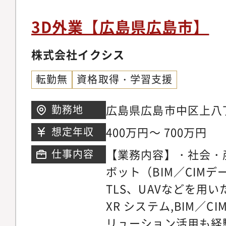
データ収集と解析：現
もとに、コンピュータ
3D外業【広島県広島市】
詳細な解析を行います
データを基にCADソ
株式会社イクシス
土地の図面や建物の配
転勤無
資格取得・学習支援
安全管理：作業現場で
故や怪我を防ぐための
広島県広島市中区上八丁
勤務地
【同社の取り組みにつ
400万円～ 700万円
想定年収
創業以来、社会資本整
【業務内容】・社会・
仕事内容
タント業（測量・調査
ボット（BIM／CIM
域社会の自然条件・社
TLS、UAVなどを用
ら、美しい自然環境の
XR システム,BIM／C
の生活環境をよりよく
リューション活用も経
応しながら社会に貢献