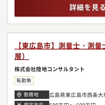
士・測量士補として下
経験をお持ちの方
詳細を見
ます。【業務内容】◇
ず現地に赴き、測量機
造物の正確な位置や高
データ収集と解析：現
もとに、コンピュータ
【東広島市】測量士・測量
詳細な解析を行います
層）
データを基にCADソ
土地の図面や建物の配
株式会社陸地コンサルタント
安全管理：作業現場で
転勤無
故や怪我を防ぐための
【同社の取り組みにつ
広島県東広島市西条大坪
勤務地
創業以来、社会資本整
500万円～ 600万円
想定年収