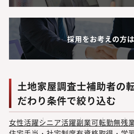
採用をお考えの方
土地家屋調査士補助者の
だわり条件で絞り込む
女性活躍
シニア活躍
副業可
転勤無
残
住宅手当・社宅制度有
資格取得・学