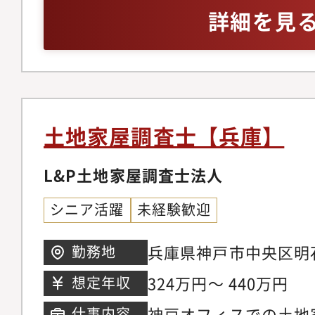
官公庁の調査業務未経
詳細を見
タッフが基礎から教え
専門的な知識を身につ
土地家屋調査士【兵庫】
L&P土地家屋調査士法人
シニア活躍
未経験歓迎
兵庫県神戸市中央区明
勤務地
モンドビル7階
324万円～ 440万円
想定年収
神戸オフィスでの土地
仕事内容