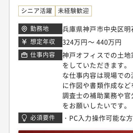
シニア活躍
未経験歓迎
兵庫県神戸市中央区明
勤務地
モンドビル7階
324万円～ 440万円
想定年収
神戸オフィスでの土地
仕事内容
をしていただきます。
な仕事内容は現場での
に作図や書類作成など
調査士の補助業務や官
をお願いしたいです。
物の測量、調査、登記
・PC入力操作可能な
必須要件
量、立会・書類、図面
の方・資格取得のため