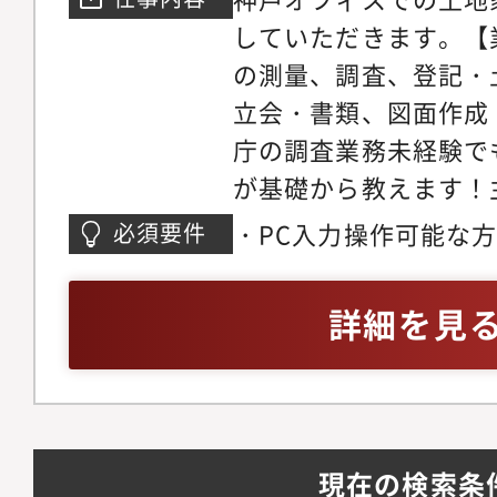
していただきます。【
の測量、調査、登記・
立会・書類、図面作成
庁の調査業務未経験で
が基礎から教えます！
やデータを元に作図や
・PC入力操作可能な
必須要件
します。ワンストップ
の方・土地家屋調査士
行政書士のグループ会
詳細を見
に業務を進めています
現在の検索条