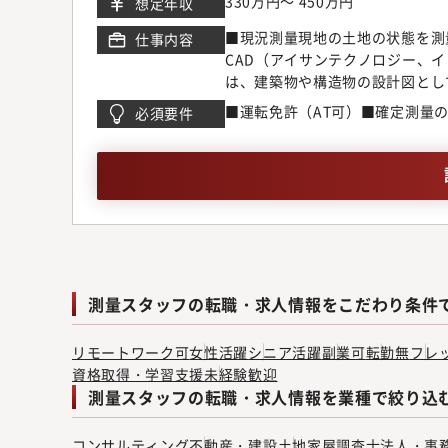
330万円～ 450万円
想定年収
■現況測量現地の土地の状態を測
仕事内容
CAD（アイサンテクノロジー、
は、建築物や構造物の設計図とし
台」を作る仕事です。■確定測量
■運転免許（AT可）■確定測量
必須要件
ます。必要な資料は、関係する役
議を行い、関係者と現地で立会い
りや取引に欠かせない仕事です。
行政機関へ各種許可申請を行いま
可申請などを担当します。
測量スタッフの転職・求人情報をこだわり条件
リモートワーク可
女性活躍
シニア活躍
副業可
転勤無
フレ
資格取得・学習支援
未経験歓迎
測量スタッフの転職・求人情報を業種で絞り込
コンサルティング
不動産・建設
土地家屋調査士法人・事