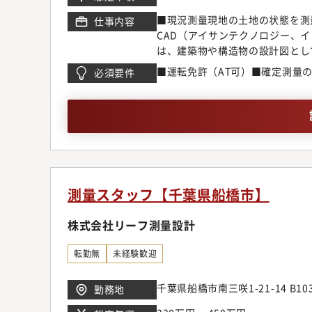
■現況測量現地の土地の状態を測
仕事内容
CAD（アイサンテクノロジー、
は、建築物や構造物の設計図とし
台」を作る仕事です。■確定測量
■運転免許（AT可）■確定測量
必須要件
ます。必要な資料は、関係する役
議を行い、関係者と現地で立会い
りや取引に欠かせない仕事です。
行政機関へ各種許可申請を行いま
可申請などを担当します。
測量スタッフ【千葉県船橋市】
株式会社リーフ測量設計
転勤無
未経験歓迎
千葉県船橋市南三咲1-21-14 
勤務地
ベース