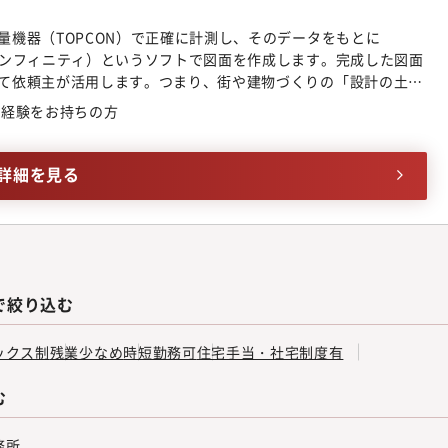
量機器（TOPCON）で正確に計測し、そのデータをもとに
インフィニティ）というソフトで図面を作成します。完成した図面
て依頼主が活用します。つまり、街や建物づくりの「設計の土
土地の境界（どこまでが自分の土地か）を測量機器で正確に測り
の経験をお持ちの方
所や官公庁から取り寄せて確認します。場合によっては役所と協
をして最終確認を行います。土地の正しい境界を決める、街づく
■開発許可申請業務土地の利用方法を変更する際、県や市などの
詳細を見る
す。主に、農地転用に関する許可申請や、盛土規制法に基づく許
で絞り込む
ックス制
残業少なめ
時短勤務可
住宅手当・社宅制度有
む
務所