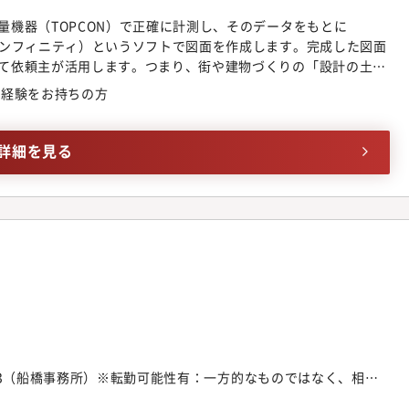
量機器（TOPCON）で正確に計測し、そのデータをもとに
インフィニティ）というソフトで図面を作成します。完成した図面
て依頼主が活用します。つまり、街や建物づくりの「設計の土
土地の境界（どこまでが自分の土地か）を測量機器で正確に測り
の経験をお持ちの方
所や官公庁から取り寄せて確認します。場合によっては役所と協
をして最終確認を行います。土地の正しい境界を決める、街づく
■開発許可申請業務土地の利用方法を変更する際、県や市などの
詳細を見る
す。主に、農地転用に関する許可申請や、盛土規制法に基づく許
B103（船橋事務所）※転勤可能性有：一方的なものではなく、相談