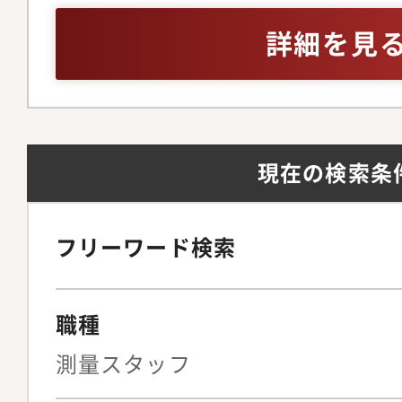
量・民間測量）のご経
したデータを分析して
地家屋調査士としての
詳細を見
れ】スキルに応じて仕
経験が浅い方でも補助
ずつできることを増や
ん、即戦力で活躍する
現在の検索条
フリーワード検索
職種
測量スタッフ