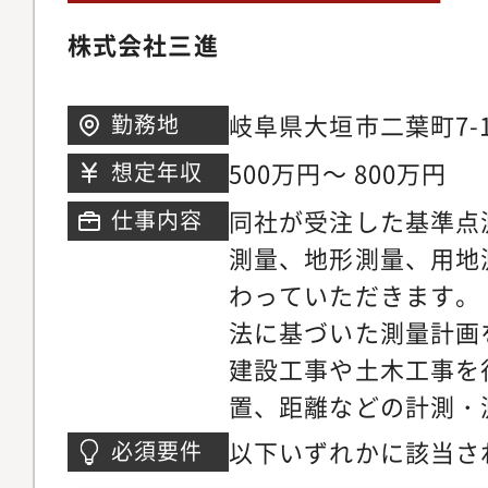
株式会社三進
岐阜県大垣市二葉町7-
勤務地
500万円～ 800万円
想定年収
同社が受注した基準点
仕事内容
測量、地形測量、用地
わっていただきます。
法に基づいた測量計画
建設工事や土木工事を
置、距離などの計測・
管理する・測量に使わ
以下いずれかに該当さ
必須要件
備する・測量したデー