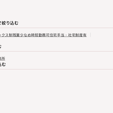
で絞り込む
ックス制
残業少なめ
時短勤務可
住宅手当・社宅制度有
む
務所
込む