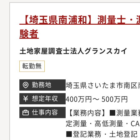
建物調査、登記申請・
所・登記所での各種調
【埼玉県南浦和】測量士・
ト】ハウスメーカー、
験者
ア】埼玉県（所沢市中
用ツール】測量機器：
土地家屋調査士法人グランスカイ
ドワン、トレンドポイ
転勤無
ン、TLS【その他】近
どデジタル技術の活用
埼玉県さいたま市南区南
勤務地
り、技術力の向上を通
号
400万円～ 500万円
想定年収
お客様の多様なご要望
きる環境づくりに取り
【業務内容】■測量業
仕事内容
同士での交流も多く、
定測量・高低測量・C
い職場でございます。
■登記業務・土地登記