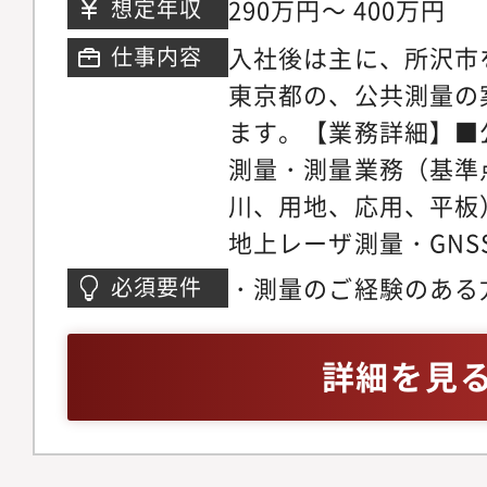
290万円～ 400万円
想定年収
入社後は主に、所沢市
仕事内容
東京都の、公共測量の
ます。【業務詳細】■公
測量・測量業務（基準
川、用地、応用、平板
地上レーザ測量・GNS
履歴調査、渋滞長・交
・測量のご経験のある
必須要件
補正・ドローンを用い
経験のある方
空測量・写真撮影・地
詳細を見
（TLS）による点群
業務・土地業務：現況
測定、高低測量、敷地