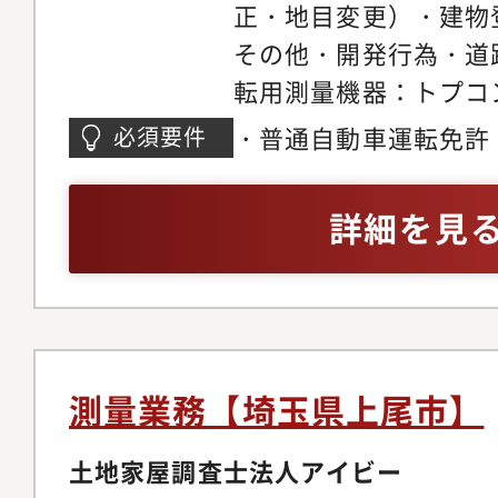
あり、ノー残業デー（
正・地目変更）・建物
り、長期的に活躍でき
その他・開発行為・道
す。また、社員の成長
転用測量機器：トプコンC
術力の向上や資格取得
・普通自動車運転免許
必須要件
えております。
詳細を見
測量業務【埼玉県上尾市】
土地家屋調査士法人アイビー