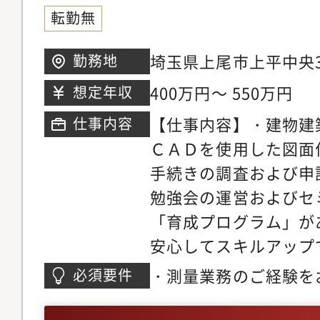
転勤無
埼玉県上尾市上平中央3-
勤務地
400万円～ 550万円
想定年収
【仕事内容】・建物建
仕事内容
ＣＡＤを使用した図面
手続きの調査および申
勉強会の運営およびセ
「育成プログラム」が
安心してスキルアップ
やキャリアアップ制度
・測量業務のご経験を
必須要件
体的な成長をイメージ
車免許をお持ちの方
る環境です。・担当者