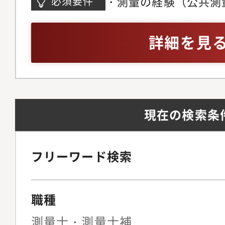
・測量の経験（公共測
必須要件
リューションの現場導
省人化・人為的エラー
詳細を見
には自動化を目指して
ファクトソリューショ
の共同開発等が多いの
だけでなく未開拓領域
現在の検索条
んでいるため、新しい
ルアップできる機会が
修について】入社後は
フリーワード検索
を予定しています。研
輩社員の指導のもと、
職種
けられる環境を整えて
拠点配属となります。
測量士・測量士補