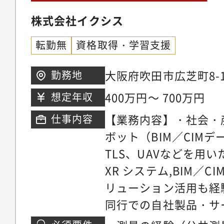
株式会社イクシス
転勤無
資格取得・学習支援
大阪府吹田市広芝町8-1
勤務地
400万円～ 700万円
想定年収
【業務内容】・社会・
仕事内容
ボット（BIM／CIM
TLS、UAVなどを用
XR システム,BIM／C
リューション活用も経
同行での自社製品・サ
IoT機器の現場設置やロ