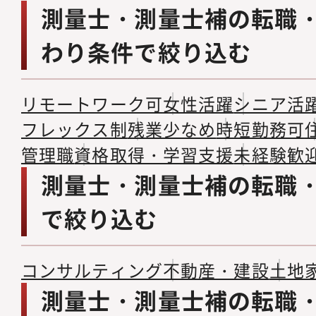
測量士・測量士補の転職
わり条件で絞り込む
リモートワーク可
女性活躍
シニア活
フレックス制
残業少なめ
時短勤務可
管理職
資格取得・学習支援
未経験歓
測量士・測量士補の転職
で絞り込む
コンサルティング
不動産・建設
土地
測量士・測量士補の転職