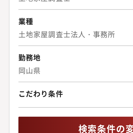
はありません。⑦測量
を作成※CAD(パソコ
業種
験から覚えるスタッフ
土地家屋調査士法人・事務所
の特徴】大手ビルダー
などを通じて多くの案
勤務地
るので、土地家屋調査
キャリアアップできる
岡山県
験が少ない方でも、最
現場でのサポートもあ
こだわり条件
い。
検索条件の