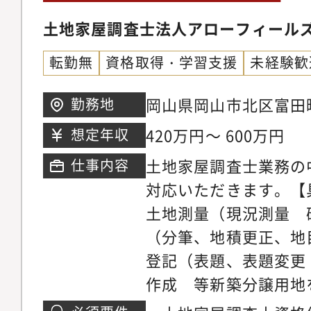
土地家屋調査士法人アローフィール
転勤無
資格取得・学習支援
未経験歓
岡山県岡山市北区富田町2
勤務地
ドビル1F
420万円～ 600万円
想定年収
土地家屋調査士業務の
仕事内容
対応いただきます。【
土地測量（現況測量 
（分筆、地積更正、地
登記（表題、表題変更
作成 等新築分譲用地
面作成（住宅地 30~