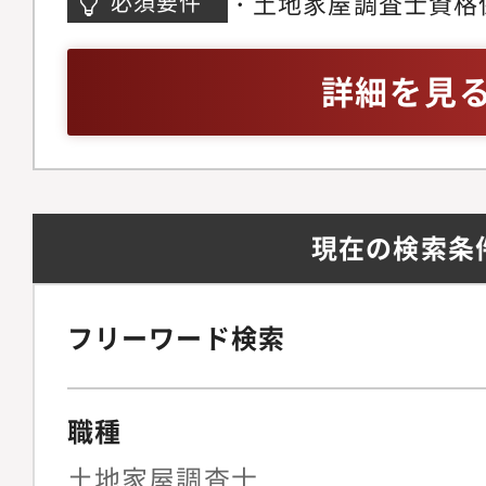
・土地家屋調査士資格保
必須要件
心）【使用機器】■測
定可)
京、名古屋、福岡）・
詳細を見
盛岡、大阪、岡山）■
（東京、名古屋、大阪
ングネオ（仙台、郡山
①朝、メールをチェッ
現在の検索条
場に到着し、専用の機
材を使って測量を開始
いる位置の割り出し、
フリーワード検索
入れる(杭打ち）④お
午後、次の現場に移動し
職種
～17:00頃、事務所
な測量ができないので
土地家屋調査士