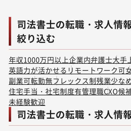
司法書士の転職・求人情
絞り込む
年収1000万円以上
企業内弁護士
大手
英語力が活かせる
リモートワーク可
副業可
転勤無
フレックス制
残業少な
住宅手当・社宅制度有
管理職
CXO候
未経験歓迎
司法書士の転職・求人情