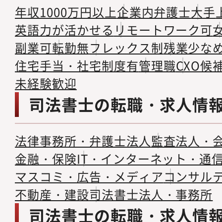
年収1000万円以上
企業内弁護士
大手
英語力が活かせる
リモートワーク可
副業可
転勤無
フレックス制
残業少な
住宅手当・社宅制度有
管理職
CXO候
未経験歓迎
司法書士の転職・求人情
法律事務所・弁護士法人
監査法人・
金融・保険
IT・インターネット・通
マスコミ・広告・メディア
コンサル
不動産・建設
司法書士法人・事務所
司法書士の転職・求人情