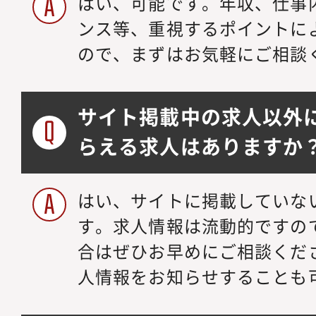
はい、可能です。年収、仕事
レートガバナンス、リ
ンス等、重視するポイントに
領域とも、マネジメン
ので、まずはお気軽にご相談
ス・監査・現場部門な
ンドを持つメンバーと
身の専門領域（法務・
サイト掲載中の求人以外
つつも、組織運営に必
らえる求人はありますか
し、スキルを磨くこと
はい、サイトに掲載していな
す。求人情報は流動的ですの
合はぜひお早めにご相談くだ
人情報をお知らせすることも