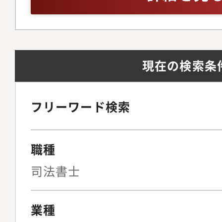
をご担当いただく予定
における法的整理含む
を俯瞰し、リスクマネ
ループの新体制移行に
のご経験・組織再編に
役割を実務面からリー
ス・リスク管理手法を
レートアクションガバ
がいの大きなポジショ
重要なフェーズにあり
への移行に伴い、既存
現在の検索条
持するだけでなく、新
国内外グループ各社へ
効性の高いルール作り
用・拡大していくフェ
着化を実務面から具体
フリーワード検索
的な管理ではなく、各
を募集しています。特
実情を丁寧に汲み取り
ず、組織の健全性を守
職種
管理体制を設計・定着
軟に担っていただける
経験できます。委員会
具体的な業務内容※ご
司法書士
成を通じて、経営層に
を判断のうえご担当い
ジメントのサイクルを
すが、以下のような業
業種
とができ、グローバル
す。取締役会、株主総