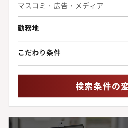
マスコミ・広告・メディア
を支えるプロフェッシ
びCxOの選任、報酬
アを築くことが可能で
編やM＆A案件におけ
についても、翻訳ツー
勤務地
適法（旧下請法）など
ポートを活用できる環
スクマネジメント委員
て着実にグローバル・
委員会の事務局リスク
こだわり条件
げていくことができま
組み内部通報制度／取
入社後は、国内外のグ
運用定款その他社内規
ング等を通じて、リス
の他社内決裁制度の整
グラム策定、モニタリ
検索条件の
株予約権の発行、管理
クルを実務担当として
育、風土改革プログラ
管理の実態を深く理解
的勢力排除体制の整備
の後は、各拠点への仕
ミッション・ビジョン
クマネジメント委員会
うる合理的な経営判断