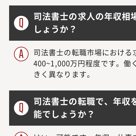
業務に携わるため、特
司法書士の求人の年収相
組織運営の全体像を把
ます。また、グローバ
しょうか？
化を肌で感じながら、
て部署が円滑に機能し
司法書士の転職市場における
クトに実感できるポジ
400~1,000万円程度です
は、グループの新体制
きく異なります。
ループ各社へのガバナ
存のリスク管理手法の
フェーズです。現場の
司法書士の転職で、年収
効性のある仕組み」を
能でしょうか？
くプロセスを経験でき
ではの醍醐味です。【