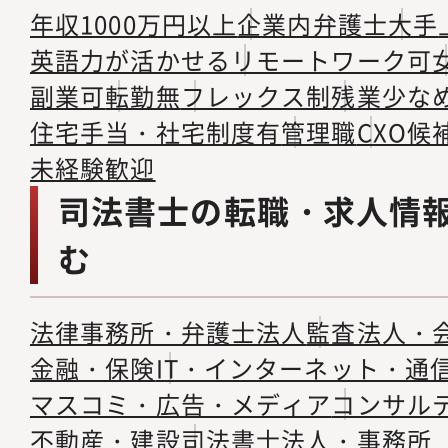
年収1000万円以上
企業内弁護士
大手
英語力が活かせる
リモートワーク可
副業可
転勤無
フレックス制
残業少な
住宅手当・社宅制度有
管理職
CXO候
未経験歓迎
司法書士の転職・求人情
む
法律事務所・弁護士法人
監査法人・
金融・保険
IT・インターネット・通
マスコミ・広告・メディア
コンサル
不動産・建設
司法書士法人・事務所