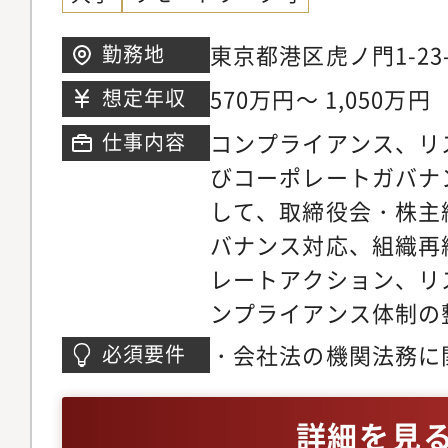
ン・ビジョン社内外の
東京都港区虎ノ門1-23
勤務地
的な経営判断と会社経
ワー
570万円～ 1,050万円
想定年収
「すべての人に『歓び
ADKパーパスの土台
コンプライアンス、リ
仕事内容
ントの取組みにより実
びコーポレートガバナ
指します。＜配属組織
して、取締役会・株主
バー：9名本部中途比
バナンス対応、組織再
身、法律事務所出身な
レートアクション、リ
グラウンドを持つメン
ンプライアンス体制の
す。週2日の出勤を基
制度の運用、社内規程
・会社法の機関法務に
必須要件
に合わせて在宅勤務も
ンプライアンス教育の
能力・取締役会、監査
ブリッド体制を導入し
除体制の運用、法規制
ジメント委員会、コン
詳細を見
力】国内外のグループ