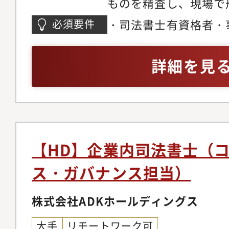
ものを精査し、現場で
の高い仕組み」へと整
・司法書士有資格者・
必須要件
す。また、国内外のグ
クマネジメント、内部
管理手法を展開するな
ス、または海外拠点管
詳細を見
りの体制を地道に、か
安：3年以上）・英語
る役割を期待していま
ツール（DeepL等）
容●ADKグループ全
と意思疎通を図る意欲（目
む）の全社的リスクマ
程度）※「メールや資
る以下のような業務を
伝達」ができることを
【HD】企業内司法書士（
す。 ・各拠点やリス
ス・ガバナンス担当）
アリング ・それに基
新 ・リスク管理計画
株式会社ADKホールディングス
グ●リスクマネジメン
大手
リモートワーク可
アンス委員会の事務局