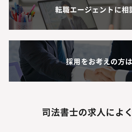
員会の円滑な運営を支
守り、「すべての人に
転職エージェントに相
て、より広範なガバナ
というADKパーパス
ていただく想定です。
イアンス、コーポレー
践・実現することを目
について＞在籍メンバ
率：約50％事業会社
採用をお考えの方
ど、多様な法務バック
バーが協働しています
しつつ、業務の状況に
軟に活用できるハイブ
います。OJT + ADK
司法書士の求人によ
UNIVERSITY 等）
い環境です。【仕事の