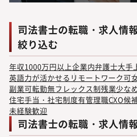
司法書士の転職・求人情
絞り込む
年収1000万円以上
企業内弁護士
大手
英語力が活かせる
リモートワーク可
副業可
転勤無
フレックス制
残業少な
住宅手当・社宅制度有
管理職
CXO候
未経験歓迎
司法書士の転職・求人情