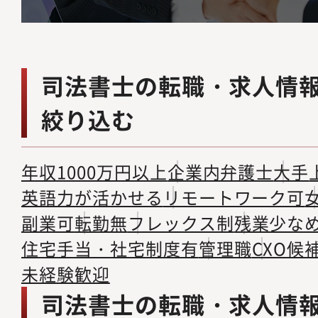
司法書士の転職・求人情
絞り込む
年収1000万円以上
企業内弁護士
大手
英語力が活かせる
リモートワーク可
副業可
転勤無
フレックス制
残業少な
住宅手当・社宅制度有
管理職
CXO候
未経験歓迎
司法書士の転職・求人情