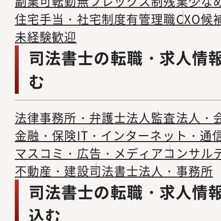
副業可
転勤無
フレックス制
残業少な
住宅手当・社宅制度有
管理職
CXO候
未経験歓迎
司法書士の転職・求人情
む
法律事務所・弁護士法人
監査法人・
金融・保険
IT・インターネット・通
マスコミ・広告・メディア
コンサル
不動産・建設
司法書士法人・事務所
司法書士の転職・求人情
込む