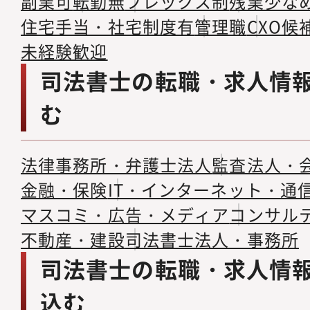
副業可
転勤無
フレックス制
残業少な
住宅手当・社宅制度有
管理職
CXO候
未経験歓迎
司法書士の転職・求人情
む
法律事務所・弁護士法人
監査法人・
金融・保険
IT・インターネット・通
マスコミ・広告・メディア
コンサル
不動産・建設
司法書士法人・事務所
司法書士の転職・求人情
込む