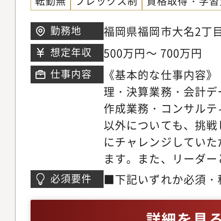
転勤無
フレックス制
資格取得・学習
（2023年4月(株)SEVEN
立場でサポートをする
ら分社）・株式会社SEVEN
人の成長に向き合いま
福岡県福岡市大名2丁目6
勤務地
の創業期から経理BP
い会社です。1on1を
500万円～ 700万円
想定年収
業安定性があります。
を認識し、できる限り
《基本的な仕事内容》
仕事内容
430％成長を遂げて
弊社グループでは会計
理・決算業務・会計デ
になり、リーダー候補
士、ファイナンス等、
作成業務・コンサルテ
従業員数は30名程度
全て引き受けることが
以外についても、挑戦
くしていくフェーズで
経理BPOとして限ら
にチャレンジしていた
として裁量を持って業
ライアントの成長に繋
ます。また、リーダー
管理部門のDX担当と
ることができます。
課をお任せしたいと思
す・「関わる全ての会
■下記いずれか必須・
必須要件
名程の人数で構成され
フィス環境を実現して
務所の経験年数3年以
会計事務所の所長と同
に支援を行っています
法人の申告書を作成で
詳細を見