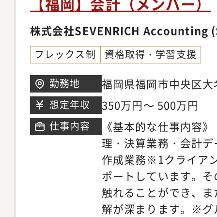
【福岡】会計（メンバー）
た、業務の進め方にも
【魅力ポイント】◆将
株式会社SEVENRICH Accounting (
できます・小規模な会
フレックス制
資格取得・学習支援
の裁量をお渡しします
理、採用意思決定等）
福岡県福岡市中央区大名
勤務地
張させ、早い段階から
350万円～ 500万円
想定年収
ります・メンバー5-1
《基本的な仕事内容》
仕事内容
も経験可能です。キャ
理・決算業務・会計デ
アップできる環境をご
作成業務※1クライアン
長中のベンチャー・ス
ポートしています。そ
計支援・1クライアント
触れることができ、ま
ポートする体制があり
解が深まります。※グ
ア成長、クライアント