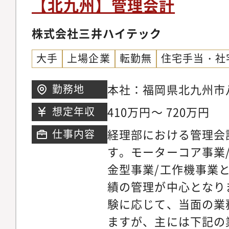
【北九州】管理会計
形成や挑戦意欲を認識
株式会社三井ハイテック
す・メンター制度を導
の教育環境があります
大手
上場企業
転勤無
住宅手当・社
で若い組織です。新卒
ランの方にもご入社い
本社：福岡県北九州市八
勤務地
た組織です・メンター
410万円～ 720万円
想定年収
り、身近に親身になっ
経理部における管理会
仕事内容
バーがいます・評価制
す。モーターコア事業
目指すべき方向性や目
金型事業/工作機事業
ができます。公平に評
績の管理が中心となり
務で使用する主なツー
験に応じて、当面の業
計・達人・チャットワー
ますが、主には下記の
messenger、Zoom