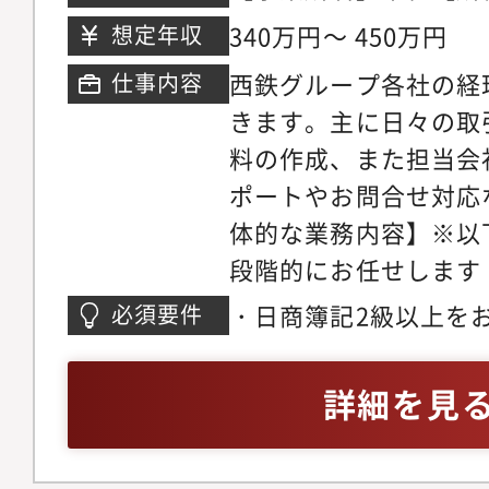
多区 博多駅前三丁目5
340万円～ 450万円
想定年収
10階【最寄駅】 JR 鹿
西鉄グループ各社の経
仕事内容
分 、 JR 篠栗線 博多駅
きます。主に日々の取
南線 博多駅 徒歩10分
料の作成、また担当会
ポートやお問合せ対応
体的な業務内容】※以
段階的にお任せします
算処理/資料作成/月次
・日商簿記2級以上を
必須要件
(年次決算処理/計算書
ご経験が決算を含め一
・監査、税務調査の対
告業務のご経験がある
詳細を見
営計画作成のサポート
のご経験はどちらでも
や、社外セミナーへの