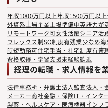
年収1000万円以上
年収1500万円以上
外資系
上場企業
上場準備中
英語力が
リモートワーク可
女性活躍
シニア活
フレックス制
SO制度有
残業少なめ
海
時短勤務可
住宅手当・社宅制度有
管
資格取得・学習支援
未経験歓迎
経理の転職・求人情報を
法律事務所・弁護士法人
監査法人・
メーカー
商社
金融・保険
IT・インタ
製薬・ヘルスケア・医療機器
インフ