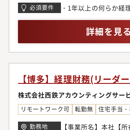
部業績の管理（月次及
・1年以上の何らか経
必須要件
成等）・原価計算・設
析及び報告資料作成等
詳細を見
テーションでは連結決
際）、開示業務、海外
わります。※将来的に
の出向や転籍など／ご
もあります。
【博多】経理財務(リーダー
株式会社西鉄アカウンティングサー
リモートワーク可
転勤無
住宅手当・
【事業所名】本社【所
勤務地