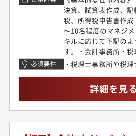
決算、試算表作成、記
税、所得税申告書作成
～10名程度のマネジ
キルに応じて下記のよ
す。・会計事務所・税
税務コンサルティング
・税理士事務所や税理
必須要件
に係る税務等）・税務
経験年数5年以上（ク
スタートアップ企業特
申告書を作成できる方
詳細を見
本政策、IPO準備等）
バックオフィスの経理
金・補助金・事業計画、
イアントを2-3名体制
そのため多くの事例に