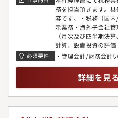
本社経理部にて税務業
双方を感じることがで
ら提供できます。・業
務を担当頂きます。具
務の支援をするだけで
経営者に近い立場でサ
容です。・税務（国内
のファイナンス支援に
きます。■個人の成長
示業務・海外子会社管
ンリッチグループ全体
の透明性の高い会社です
（月次及び四半期決算
会計税務に留まらず、労
やりたいことを認識し
計算、設備投資の評価
援、司法書士、ファイナ
供します。・弊社グル
資料作成など
バックオフィス全体を
務、司法書士、ファイ
・管理会計/財務会計
必須要件
す・また、人材支援/
フィス業務を全て引き
ティング、システム開
す。そのため、経理B
詳細を見
ど、多方面からの経営
だけでなく、クライア
の前の人を幸せにし続
業全てを提案すること
して大切にしており、
◆社風・カルチャー・
風があります・1on1