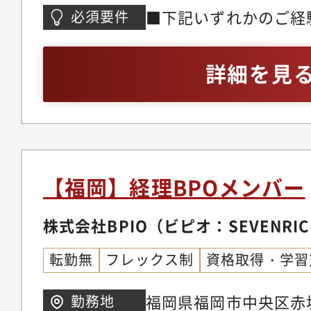
の人を幸せにし続ける
ことができます・特有
■下記いずれかのご経
必須要件
げています。そのため
や、IPO案件にも関与
士事務所や会計事務所
繰りに課題があるとき
す・ただ、会計税務の
業会社での経理経験2
詳細を見
ス」を、経営者が振込
く、融資・補助金のフ
いるときは、「経理B
与できます◆セブンリ
た、バックオフィス業
営支援ができる・会計
ループ事業により、人
務、経理BPO/DX支
には経営者、従業員の
ンス、弁護士...のバ
【福岡】経理BPOメンバー
ムやクリニックを通じ
ループで支援できます
【業務で使用する主な
株式会社BPIO（ビピオ：SEVENRIC
コンサル、マーケティ
会計・達人・チャットワ
出資（VC機能）など
転勤無
フレックス制
資格取得・学習
messenger、Zoom
も可能です・「目の前
る」を根幹の想いとし
福岡県福岡市中央区赤坂
勤務地