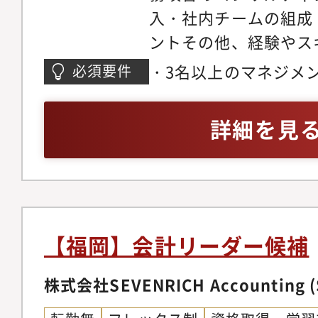
入・社内チームの組成
す。・限定的なツール
ントその他、経験やス
イアントのニーズに合
うな業務にも携われま
きます。■企業へ深く
・3名以上のマネジメ
必須要件
ジェンス・経理、財務
す・ベンチャーで経理
経験があり、他の方が
他、経験やスキルに応
い企業も多いため、弊
ビューができる方上記
詳細を見
にも携われます。・財
案・設計できます。・
要件のうち1つを満た
ス・経理、財務、労務
目指すべき体制やゴー
社など複数社の経理業
用する主なツール】・
営者の課題を直接聞く
フロー構築のご経験が
バクラク請求書・チャッ
してソリューションを
会計事務所での5年以
messenger・Dropbox
ループは約30個の自
判断のご経験がある方
【福岡】会計リーダー候補
Kintone【会社の
す。経営者の課題を直
のある方
業成長を遂げています・
株式会社SEVENRICH Accounting (
リューションを自社事
ですが、スピンアウト
す。・業務設計を通じ