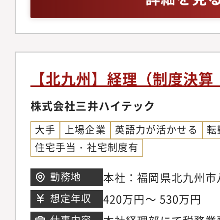
しています。《チャレ
ではなく、上流の設計
経験3年以上且つ、決
ティング業務経営者と
て業務を行っています
出し、ソリューション
導入ではなく、クライ
りに課題があるときは
せた提案・導入ができ
経営者が振込業務で時
り込むことができます
【北九州】経理（制度決算
は、経理アウトソース
制がまだ整っていない
フィス業務だけでなく
株式会社三井ハイテック
から体制構築を提案・
より人材紹介や広報P
にクライアントが目指
大手
上場企業
英語力が活かせる
転
業員の健康までもサポ
伴走します。■経営者
住宅手当・社宅制度有
イント】◆成長中のベ
ができ、課題に対して
アップ企業の会計支援
できます・弊社グルー
本社：福岡県北九州市八
勤務地
り、2-3名でサポート
を展開しております。
420万円～ 530万円
想定年収
自身のキャリア成長、
き、解決できるソリュ
仕事内容