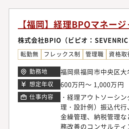
Accountingから分
messenger、Zoom
SEVENRICH Accou
BPO事業は行ってお
【福岡】経理BPOマネージ
す。・設立2年で売上高
ます。■会社の創業期
株式会社BPIO（ビピオ：SEVENRIC
としてお迎えします・
転勤無
フレックス制
管理職
資格取
で、今後益々会社を大
です。・創業期メンバ
福岡県福岡市中央区大名
勤務地
業務できる環境です。
600万円～ 1,000万円
想定年収
して、顧客貢献できま
・経理アウトソーシン
仕事内容
社に、最適なバックオ
理・設計例）振込代行
いきたい」をビジョン
金繰管理、納税管理な
す。・ただの経理代行
務改善のコンサルティ
計?下流の作業まで一