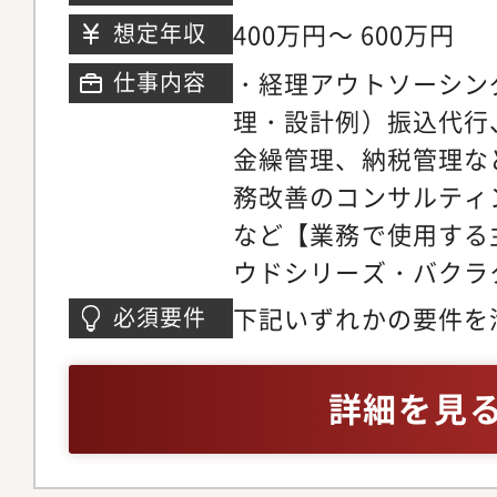
き合うグループです◆
5階
400万円～ 600万円
想定年収
常に風通しのいい社風が
・経理アウトソーシン
仕事内容
じで各人のキャリア形
理・設計例）振込代行
し、応援する環境です
金繰管理、納税管理な
で若い組織です。新卒
務改善のコンサルティ
ランの方にもご入社い
など【業務で使用する
た組織です・メンター
ウドシリーズ・バクラ
り、身近に親身になっ
ワーク、Slack、messe
バーがいます・評価制
下記いずれかの要件を
必須要件
Google Drive・K
目指すべき方向性や目
会社における経理担当
ト】■堅調に事業成長
ができます。公平に評
月次・年次決算業務に
詳細を見
の設立は2023年です
【業務で使用する主な
る方・会計事務所、税
ものです。（2023年4月(
会計・達人・チャットワ
上のご経験がある方