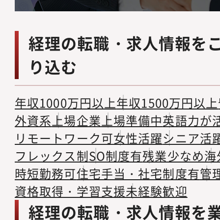
経理の転職・求人情報を
り込む
年収1000万円以上
年収1500万円以上
外資系
上場企業
上場準備中
英語力が
リモートワーク可
女性活躍
シニア活
フレックス制
SO制度有
残業少なめ
海
時短勤務可
住宅手当・社宅制度有
管
資格取得・学習支援
未経験歓迎
経理の転職・求人情報を