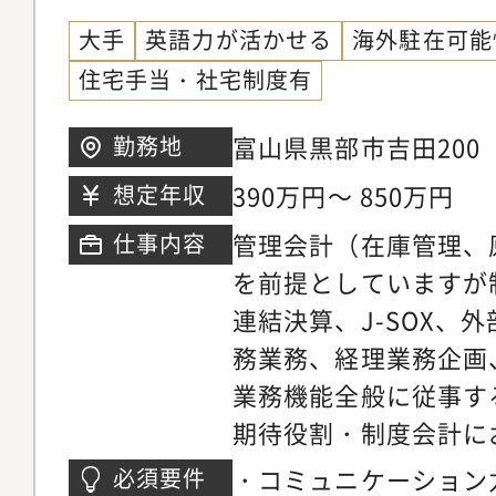
大手
英語力が活かせる
海外駐在可能
住宅手当・社宅制度有
富山県黒部市吉田200
勤務地
業所将来にわたっては
390万円～ 850万円
想定年収
国内・海外転勤の可能
管理会計（在庫管理、
仕事内容
を前提としていますが
連結決算、J-SOX、
務業務、経理業務企画
業務機能全般に従事す
期待役割・制度会計に
会計に係る業務を通じ
・コミュニケーション
必須要件