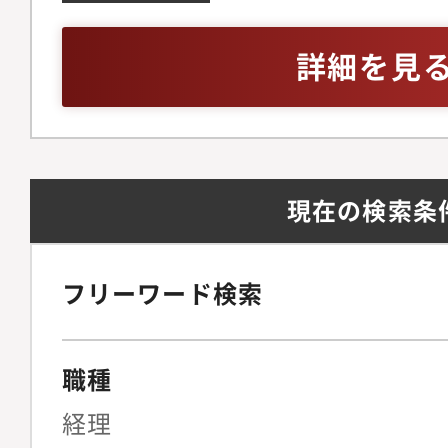
盤を構築していただき
力をお持ちの方・PC
ても同様に、YKKの
ウェアの基本的な使い
詳細を見
ただくと共にその分析
や表計算を行うことが
課題を認識し、自ら課
語初級（TOEIC～600
ンバーと協働して、課
いただきます。・業務
現在の検索条
および上位者の指示に
僚から、会社に関する
どの情報やアドバイス
フリーワード検索
かつ効率的な業務遂行
ています。■入社後の
職種
務・経理部の一員とし
した後、ご本人の意向
経理