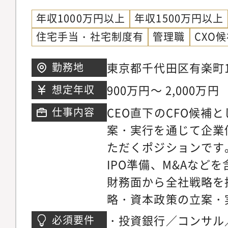
年収1000万円以上
年収1500万円以上
住宅手当・社宅制度有
管理職
CXO
東京都千代田区有楽町1
勤務地
15階
900万円～ 2,000万円
想定年収
CEO直下のCFO候補
仕事内容
案・実行を通じて企業
ただくポジションです
IPO準備、M&Aなど
財務面から全社戦略を
略・資本政策の立案・
準備、金融機関・投資
・投資銀行／コンサル
必須要件