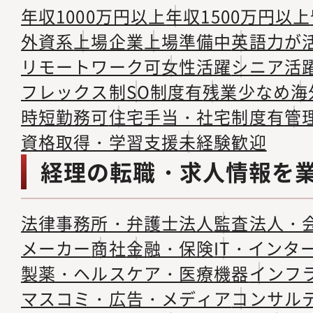
年収1000万円以上
年収1500万円以上
外資系
上場企業
上場準備中
英語力が
リモートワーク可
女性活躍
シニア活
フレックス制
SO制度有
残業少なめ
海
時短勤務可
住宅手当・社宅制度有
管
資格取得・学習支援
未経験歓迎
経理の転職・求人情報を
法律事務所・弁護士法人
監査法人・
メーカー
商社
金融・保険
IT・インタ
製薬・ヘルスケア・医療機器
インフ
マスコミ・広告・メディア
コンサル