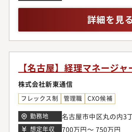
経営管理の高度化（K
画・財務戦略などの高
判断・収益性評価）■
計実務経験（目安10
詳細を見
ス・内部統制構築（連
デット双方の資金調達
務・コンプライアンス
グまで実行した経験・
務提携・JV設立などの
内部統制に関する深い
テークホルダー対応（
リレーション構築、経
【名古屋】経理マネージャー
財務・経理・法務・I
ント
株式会社新東通信
フレックス制
管理職
CXO候補
名古屋市中区丸の内3丁
勤務地
ビル
700万円～ 750万円
想定年収