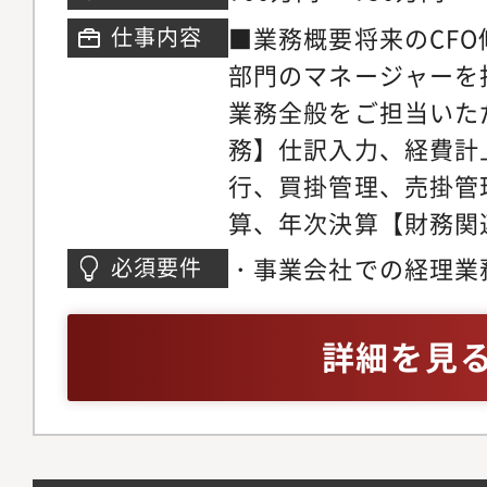
■業務概要将来のCF
仕事内容
部門のマネージャーを
業務全般をご担当いた
務】仕訳入力、経費計
行、買掛管理、売掛管
算、年次決算【財務関
融機関との折衝など経
・事業会社での経理業
必須要件
してメンバーのマネジ
上のマネジメント経験
理士対応、税務調査対
詳細を見
管理、経費精算など幅
いただきます。