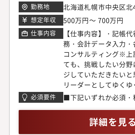
ます。制度などまだ整
人の成長に向き合いま
北海道札幌市中央区北4条
勤務地
も多く、成長途上の会
い会社です。1on1を
Ｎ4・2ビル11Ｆ
500万円～ 700万円
想定年収
面で活躍・成長できる
を認識し、できる限り
【仕事内容】・記帳代
仕事内容
属部署メンバー構成
弊社グループでは会計
務・会計データ入力・
経営管理部 4名（部長 
士、ファイナンス等、
コンサルティング※上
全て引き受けることが
ても、挑戦したい分野
経理BPOとして限ら
ジしていただきたいと
ライアントの成長に繋
リーダーとしてゆくゆ
ることができます。
たいと思っております
■下記いずれか必須・
必須要件
で構成されており、い
務所の経験年数3年以
の所長と同じくらいの
法人の申告書を作成で
詳細を見
す。【業務で使用する
経験3年以上且つ、決