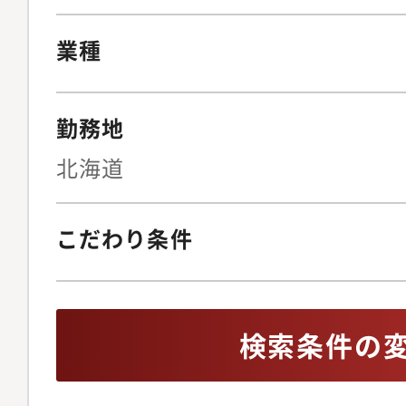
す。・業務設計を通じ
立場でサポートをする
業種
人の成長に向き合いま
い会社です。1on1を
勤務地
を認識し、できる限り
弊社グループでは会計
北海道
士、ファイナンス等、
全て引き受けることが
こだわり条件
経理BPOとして限ら
ライアントの成長に繋
ることができます。
検索条件の