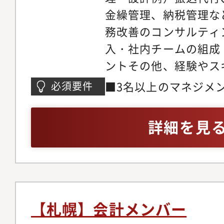
金繰管理、納税管理な
務改善のコンサルティ
入・社内チームの組成
ントその他、経験やス
うな業務にも携われま
■3名以上のマネジメ
必須要件
ジェンス・経理、財務
記いずれかのご経験を
務で使用する主なツー
所、税理士法人、税理
詳細を見
リーズ・バクラク請求
事業会社での経理経験
Slack、messenger・
チャー企業での経理立
Drive・Kintone
方
調に事業成長を遂げて
2023年ですが、スピ
【札幌】会計メンバー
す。（2023年4月(株)SE