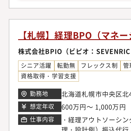
ウド会計・達人・チャッ
messenger、Zoom
【札幌】経理BPO（マネ
株式会社BPIO（ビピオ：SEVENRIC
シニア活躍
転勤無
フレックス制
管
資格取得・学習支援
北海道札幌市中央区北4条
勤務地
Ｎ4・2ビル11Ｆ
600万円～ 1,000万円
想定年収
・経理アウトソーシン
仕事内容
理・設計例）振込代行