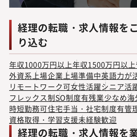
経理の転職・求人情報を
り込む
年収1000万円以上
年収1500万円以上
外資系
上場企業
上場準備中
英語力が
リモートワーク可
女性活躍
シニア活
フレックス制
SO制度有
残業少なめ
海
時短勤務可
住宅手当・社宅制度有
管
資格取得・学習支援
未経験歓迎
経理の転職・求人情報を