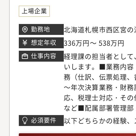
上場企業
北海道札幌市西区宮の沢
勤務地
地下鉄東西線宮の沢駅
336万円～ 538万円
想定年収
トーレン札幌 本部】
経理課の担当者として
仕事内容
いします。■業務内容
務（仕訳、伝票処理、
～年次決算業務・財務
応、税理士対応・その
など■配属部署管理部 
以下どちらかの経験、
必須要件
経理の実務経験・日商