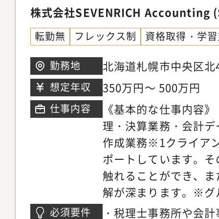
Accountingから分
株式会社SEVENRICH Accounting (
SEVENRICH Accou
転勤無
フレックス制
資格取得・学習
BPO事業は行ってお
す。・設立2年で売上高
北海道札幌市中央区北4条
勤務地
ます。■会社の創業期
Ｎ4・2ビル11Ｆ
350万円～ 500万円
想定年収
としてお迎えします・
《基本的な仕事内容》
仕事内容
で、今後益々会社を大
理・決算業務・会計デ
です。・創業期メンバ
作成業務※1クライアン
業務できる環境です。
ポートしています。そ
して、顧客貢献できま
触れることができ、ま
社に、最適なバックオ
解が深まります。※グ
いきたい」をビジョン
の人を幸せにし続ける
す。・ただの経理代行
・税理士事務所や会計
必須要件