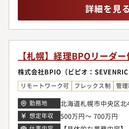
詳細を見
【札幌】経理BPOリーダー
株式会社BPIO（ビピオ：SEVENRIC
リモートワーク可
フレックス制
管理
北海道札幌市中央区北4
勤務地
幌N4・2ビル 7階
500万円～ 700万円
想定年収
【具体的な業務内容】
仕事内容