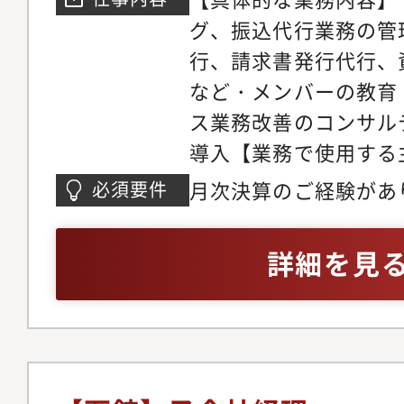
グ、振込代行業務の管理
行、請求書発行代行、
など・メンバーの教育
ス業務改善のコンサル
導入【業務で使用する
ウドシリーズ・バクラ
月次決算のご経験があ
必須要件
ワーク、Slack、messe
を締めることができる
Google Drive・Kin
成した試算表のレビュ
詳細を見
イント??◆堅調に事
方
会社の設立は2023年
よるものです。（2023年
Accountingから分
SEVENRICH Accou