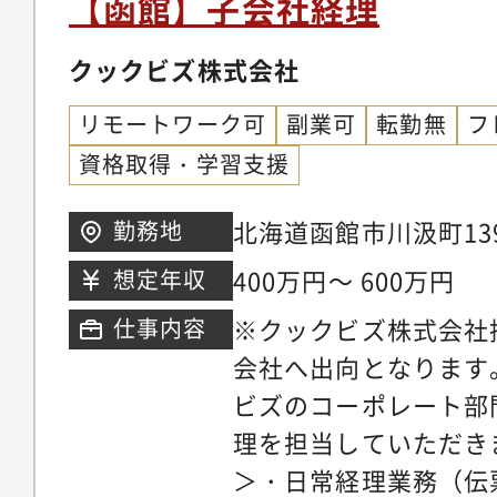
【函館】子会社経理
BPO事業は行ってお
す。・設立2年で売上高
クックビズ株式会社
ます。◆会社の創業期
リモートワーク可
副業可
転勤無
フ
候補としてお迎えしま
資格取得・学習支援
度で、今後益々会社を
ズです。・創業期メン
北海道函館市川汲町13
勤務地
て業務できる環境です
社採用、きゅういち株
400万円～ 600万円
想定年収
として、顧客貢献でき
す。
※クックビズ株式会社
仕事内容
会社に、最適なバック
会社へ出向となります
ていきたい」をビジョ
ビズのコーポレート部
す。・ただの経理代行
理を担当していただき
計?下流の作業まで一
＞・日常経理業務（伝
す。・限定的なツール