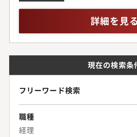
げています。そのため
計?下流の作業まで一
上ある方もしくは・事
繰りに課題があるとき
す。・限定的なツール
以上
詳細を見
ス」を、経営者が振込
イアントのニーズに合
いるときは、「経理B
きます。■企業へ深く
た、バックオフィス業
す・ベンチャーで経理
ループ事業により、人
い企業も多いため、弊
現在の検索条
には経営者、従業員の
案・設計できます。・
ムやクリニックを通じ
目指すべき体制やゴー
【業務で使用する主な
営者の課題を直接聞く
フリーワード検索
会計・達人・チャットワ
してソリューションを
messenger、Zoom
ループは約30個の自
職種
す。経営者の課題を直
経理
リューションを自社事