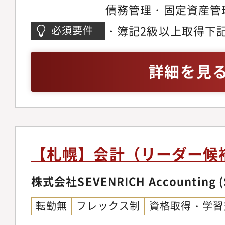
債務管理・固定資産管
イアントのニーズに合
表、社内資料作成・資
きます。◆企業へ深く
・簿記2級以上取得下
必須要件
定、予実管理・月次、
す・ベンチャーで経理
会社での経理実務経験
定組替表作成、親会社
い企業も多いため、弊
務所、監査法人での実
詳細を見
成等・法人税、消費税
案・設計できます。・
スの整備、改善（シス
目指すべき体制やゴー
からの経理データ取得
営者の課題を直接聞く
む）・その他経理財務
してソリューションを
験や志向性に応じて＞
ループは約30個の自
【札幌】会計（リーダー候
人対応 ・決算開示（
す。経営者の課題を直
料、有価証券報告書）
株式会社SEVENRICH Accounting (
リューションを自社事
待】本社の経理財務グ
す。・業務設計を通じ
転勤無
フレックス制
資格取得・学習
もあり、幅広い知識・
立場でサポートをする