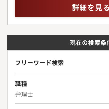
的財産グループは、20
ある方（目安：3年以
詳細を見
ら、「事業のための知
ずっと大切にしていま
は、常に事業を成長さ
て、「知財のための知
現在の検索条
せん。事業が実現した
としてコミットし、事
で何ができるのか、専
フリーワード検索
てとことん考え抜く。
在3名体制で、10以
職種
進しています。■主な
を中心に、以下のよう
弁理士
当いただきます。・事