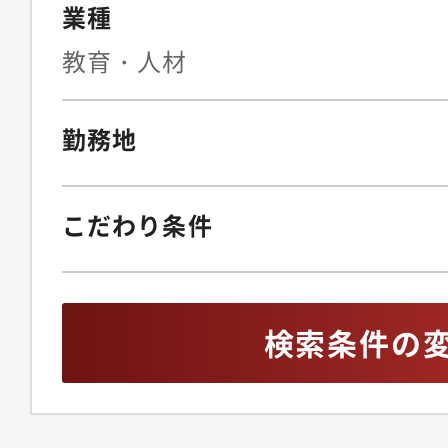
案・実行・発明発掘、
業種
他社特許調査・分析■
教育・人材
徴・魅力・成長事業か
ざまな事業フェーズの
勤務地
ができる・裁量をもっ
を企画・実行できる・
質が色濃く、経営層や
こだわり条件
境で、知財活動を行う
週に3回の出社、2回
が、午後出社や、夕方
検索条件の
可能・全社平均残業時
ク・ライフ・バランス
持って、知財組織づく
らのご応募を心からお