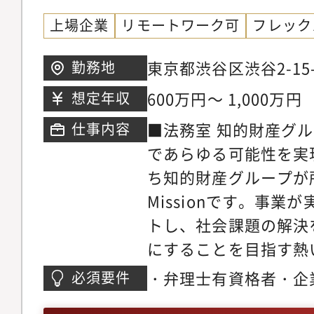
上場企業
リモートワーク可
フレック
東京都渋谷区渋谷2-15
勤務地
12階
600万円～ 1,000万円
想定年収
■法務室 知的財産グ
仕事内容
であらゆる可能性を実
ち知的財産グループが
Missionです。事
トし、社会課題の解決
にすることを目指す熱
は知財のプロフェッシ
・弁理士有資格者・企
必須要件
プ全体の知財機能を一
許事務所での特許出願