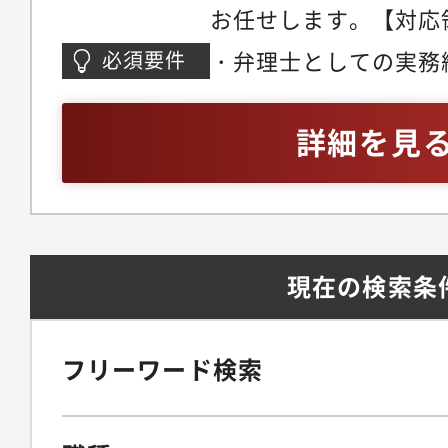
お任せします。【対応
し、その分の努力は正
特に絞っておらず、電
で、業務に掛けるモチ
・弁理士としての実務
必須要件
御、ソフトウェア、構
ことはありません。・
る方・後輩の育成指導
品、バイオなど幅広く
ベートの両立が難しい
知の領域を開拓してい
詳細を見
織】現在弁理士は13
ありますが、当事務所
ある方
所全体のスタッフは入
応により、そのような
す。
できます。
現在の検索条
フリーワード検索