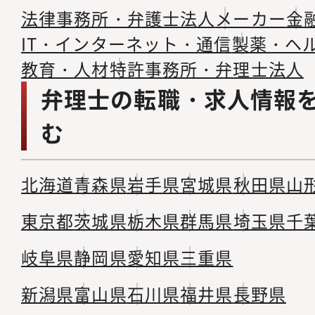
法律事務所・弁護士法人
メーカー
金
IT・インターネット・通信
製薬・ヘ
教育・人材
特許事務所・弁理士法人
弁理士の転職・求人情報
む
北海道
青森県
岩手県
宮城県
秋田県
山
東京都
茨城県
栃木県
群馬県
埼玉県
千
岐阜県
静岡県
愛知県
三重県
新潟県
富山県
石川県
福井県
長野県