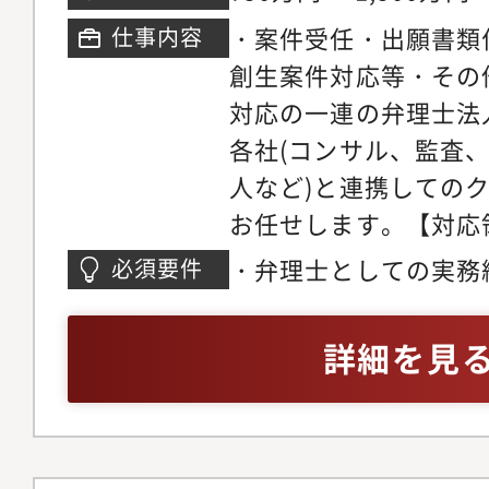
https://www.legalbus
能。※東京に出社が必
・案件受任・出願書類
仕事内容
s/default/files/e-ma
いただきます。
創生案件対応等・その
2022/viewer/desktop
対応の一連の弁理士法
doc=FF5EEE8CA4AB7
各社(コンサル、監査
5F#page/14【配
人など)と連携しての
理士3名が所属してい
お任せします。【対応
http://www.abe-la
特に絞っておらず、電
スタッフの声】・弁護
・弁理士としての実務
必須要件
御、ソフトウェア、構
く、案件全体に平等に
方・後輩の育成指導経
品、バイオなど幅広く
の全体に関与できるの
る方・共に未知の領域
詳細を見
織】現在弁理士は13
識でき、モチベーショ
うマインドがある方
所全体のスタッフは入
す。・技術的な観点や
す。
貢献することができ、
す。・特許事務所では