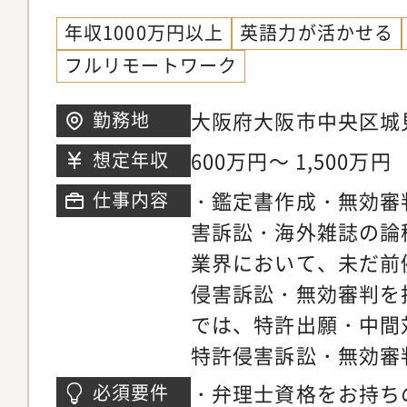
年収1000万円以上
英語力が活かせる
フルリモートワーク
大阪府大阪市中央区城
勤務地
下IMPビル
600万円～ 1,500万円
想定年収
・鑑定書作成・無効審
仕事内容
害訴訟・海外雑誌の論
業界において、未だ前
侵害訴訟・無効審判を
では、特許出願・中間
特許侵害訴訟・無効審
いただきます。【事務
・弁理士資格をお持ち
必須要件