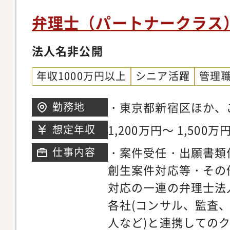
法律事務所では紛争等
弁理士（パートナークラス
は扱わないタスクに関
法人名非公開
身のスキルの幅を広げ
業務を通じて、クライ
年収1000万円以上
シニア活躍
管理
ことへの貢献を直に体
す。・自身の得意分野
・東京都新宿区ほか、
勤務地
頼して任せてもらえま
に支店開設可能。※東
1,200万円～ 1,500万
想定年収
会が多くあるため、こ
どは随時対応いただき
・案件受任・出願書類
仕事内容
た方はもとより、グロ
創生案件対応等・その
実務を経験したい方に
対応の一連の弁理士法
提供されます。・多く
各社(コンサル、監査
き、検討する必要があ
人など)と連携しての
くの時間や労力が必要