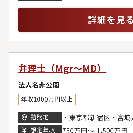
から売上数兆円規模の
の実務経験が豊富な方
と取引があり、特に製
詳細を見
強みを持ちます。・『ASI
BUSINESS』内のA
トップ10にランクイ
https://www.legalbus
s/default/files/e-ma
弁理士（Mgr～MD）
AUG-2022/viewer/des
doc=9DCC54EFAE100
法人名非公開
25#page/4・『ASIAN
年収1000万円以上
の「ASIA IP ランキング
DomesticのPaten
・東京都新宿区・宮城
勤務地
ンクインしました
市ほか、ご自身の希望
750万円～ 1,500万円
想定年収