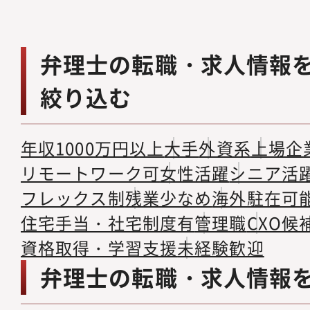
弁理士の転職・求人情報
絞り込む
年収1000万円以上
大手
外資系
上場企
リモートワーク可
女性活躍
シニア活
フレックス制
残業少なめ
海外駐在可
住宅手当・社宅制度有
管理職
CXO候
資格取得・学習支援
未経験歓迎
弁理士の転職・求人情報