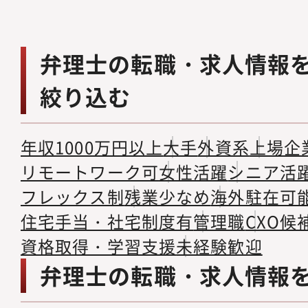
弁理士の転職・求人情報
絞り込む
年収1000万円以上
大手
外資系
上場企
リモートワーク可
女性活躍
シニア活
フレックス制
残業少なめ
海外駐在可
住宅手当・社宅制度有
管理職
CXO候
資格取得・学習支援
未経験歓迎
弁理士の転職・求人情報