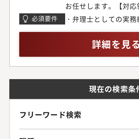
お任せします。【対応
し、その分の努力は正
特に絞っておらず、電
で、業務に掛けるモチ
・弁理士としての実務
必須要件
御、ソフトウェア、構
ことはありません。・
る方・後輩の育成指導
品、バイオなど幅広く
ベートの両立が難しい
知の領域を開拓してい
詳細を見
織】現在弁理士は13
ありますが、当事務所
ある方
所全体のスタッフは入
応により、そのような
す。
できます。
現在の検索条
フリーワード検索