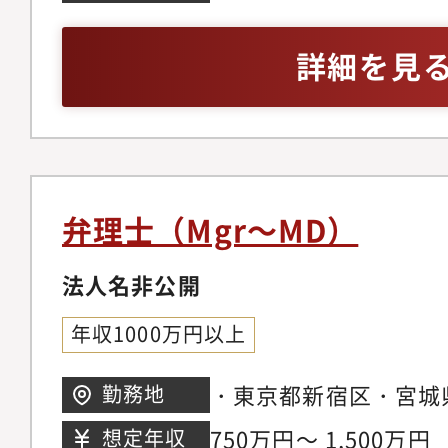
から売上数兆円規模の
の実務経験が豊富な方
と取引があり、特に製
詳細を見
強みを持ちます。・『ASI
BUSINESS』内のA
トップ10にランクイ
https://www.legalbus
s/default/files/e-ma
弁理士（Mgr～MD）
AUG-2022/viewer/des
doc=9DCC54EFAE100
法人名非公開
25#page/4・『ASIAN
年収1000万円以上
の「ASIA IP ランキング
DomesticのPaten
・東京都新宿区・宮城
勤務地
ンクインしました
市ほか、ご自身の希望
750万円～ 1,500万円
想定年収