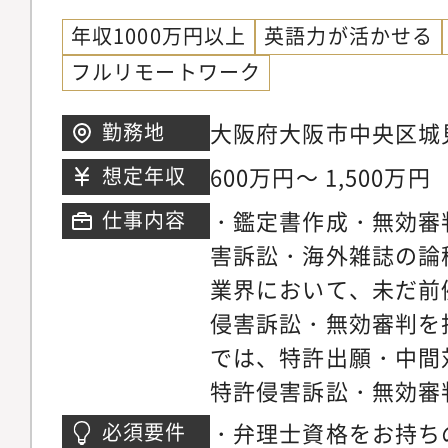
年収1000万円以上
英語力が活かせる
フルリモートワーク
大阪府大阪市中央区城
勤務地
下IMPビル
600万円～ 1,500万円
想定年収
・鑑定書作成・無効審
仕事内容
害訴訟・海外雑誌の論
業界において、未だ前
侵害訴訟・無効審判を
では、特許出願・中間
特許侵害訴訟・無効審
いただきます。【事務
・弁理士資格をお持ち
必須要件