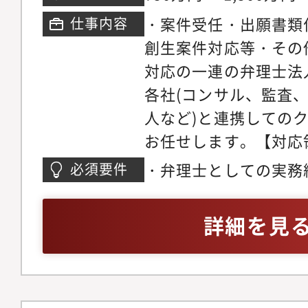
https://www.legalbus
能。※東京に出社が必
・案件受任・出願書類
仕事内容
s/default/files/e-ma
いただきます。
創生案件対応等・その
2022/viewer/desktop
対応の一連の弁理士法
doc=FF5EEE8CA4AB7
各社(コンサル、監査
5F#page/14【配
人など)と連携しての
理士3名が所属してい
お任せします。【対応
http://www.abe-la
特に絞っておらず、電
スタッフの声】・弁護
・弁理士としての実務
必須要件
御、ソフトウェア、構
く、案件全体に平等に
方・後輩の育成指導経
品、バイオなど幅広く
の全体に関与できるの
る方・共に未知の領域
詳細を見
織】現在弁理士は13
識でき、モチベーショ
うマインドがある方
所全体のスタッフは入
す。・技術的な観点や
す。
貢献することができ、
す。・特許事務所では