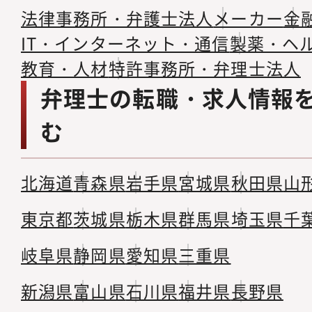
法律事務所・弁護士法人
メーカー
金
IT・インターネット・通信
製薬・ヘ
教育・人材
特許事務所・弁理士法人
弁理士の転職・求人情報
む
北海道
青森県
岩手県
宮城県
秋田県
山
東京都
茨城県
栃木県
群馬県
埼玉県
千
岐阜県
静岡県
愛知県
三重県
新潟県
富山県
石川県
福井県
長野県