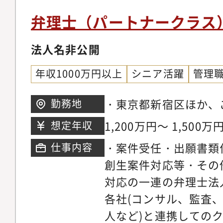
法律事務所では紛争等
弁理士（パートナークラス
は扱わないタスクに関
法人名非公開
身のスキルの幅を広げ
業務を通じて、クライ
年収1000万円以上
シニア活躍
管理
ことへの貢献を直に体
す。・自身の得意分野
・東京都新宿区ほか、
勤務地
頼して任せてもらえま
に支店開設可能。※東
1,200万円～ 1,500万
想定年収
会が多くあるため、こ
どは随時対応いただき
・案件受任・出願書類
仕事内容
た方はもとより、グロ
創生案件対応等・その
実務を経験したい方に
対応の一連の弁理士法
提供されます。・多く
各社(コンサル、監査
き、検討する必要があ
人など)と連携しての
くの時間や労力が必要