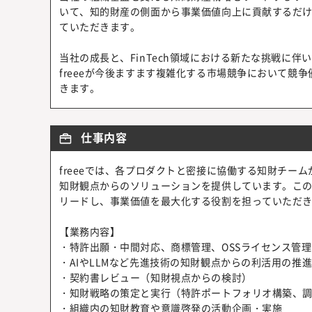
いて、知的財産の側面から事業価値向上に貢献するだ
ていただきます。
当社の成長と、FinTech領域における新たな挑戦に
freeeが今後ますます複雑化する市場競争において競
きます。
仕事内容
freeeでは、各プロダクトと密接に協働する知財チー
知財観点からのソリューションを提供しています。こ
リードし、事業価値を最大化する役割を担っていただ
【業務内容】
・特許出願・中間対応、商標管理、OSSライセンス管
・AIやLLMなど先進技術の知財観点からの利活用の推
・契約書レビュー（知財視点からの検討）
・知財戦略の策定と実行（特許ポートフォリオ構築、
・組織内の知財教育や意識啓発の活動企画・実施