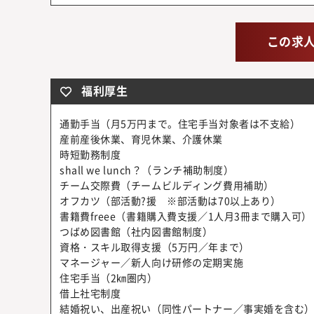
この求
福利厚生
通勤手当（月5万円まで。住宅手当対象者は不支給）
産前産後休業、育児休業、介護休業
時短勤務制度
shall we lunch？（ランチ補助制度）
チーム交際費（チームビルディング費用補助）
オフカツ（部活動?援 ※部活動は70以上あり）
書籍費freee（書籍購入費支援／1人月3冊まで購入可）
つばめ図書館（社内図書館制度）
資格・スキル取得支援（5万円／年まで）
マネージャー／新人向け研修の定期実施
住宅手当（2㎞圏内）
借上社宅制度
結婚祝い、出産祝い（同性パートナー／事実婚を含む