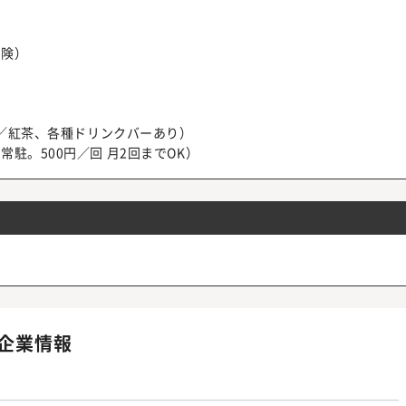
保険）
茶／紅茶、各種ドリンクバーあり）
駐。500円／回 月2回までOK）
企業情報