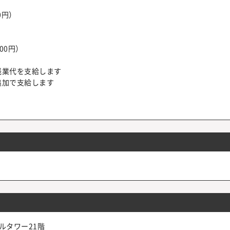
0円）
900円）
残業代を支給します
追加で支給します
ルタワー21階