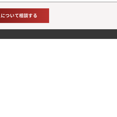
人について相談する
）