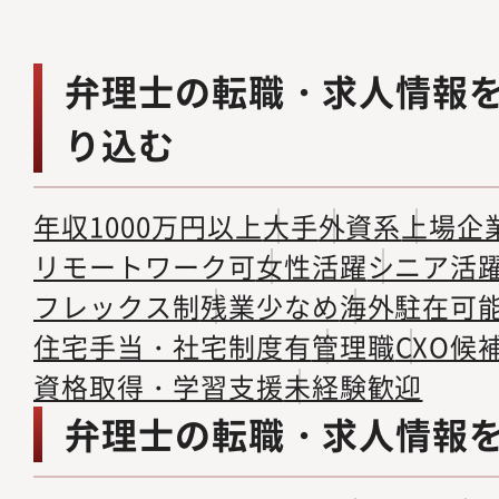
弁理士の転職・求人情報
り込む
年収1000万円以上
大手
外資系
上場企
リモートワーク可
女性活躍
シニア活
フレックス制
残業少なめ
海外駐在可
住宅手当・社宅制度有
管理職
CXO候
資格取得・学習支援
未経験歓迎
弁理士の転職・求人情報