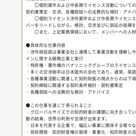
〇個別案件および中長期ライセンス活動についての戦
契約書策定・交渉、各種相談への法務的な検討・ア
〇個別ライセンス渉外案件および中長期ライセンス活
バーをリードしながら、検討、交渉並びに訴訟の指揮
〇また、上記業務領域において、メンバーへの人材
●具体的な仕事内容
・渉外統括部は事業会社と連携して事業活動を理解し
インに関する戦略立案と実行
・特許権・著作権のパナソニックグループのライセン
・多くの交渉相手は日本国外の会社であり、通常、英
・各種事業活動に関連した知的財産の視点からの以下
・契約締結に関連する契約条件検討・契約書策定
・各種相談への法務的な検討・アドバイス
●この仕事を通じて得られること
・グローバルサイズでの知的財産の課題に向き合って
動の結果、世界の判例や法律が出来ます。
・日本を代表する企業で、幅広い事業に関係する様々
・技術開発・知的財産権の取得・事業化・知的財産の