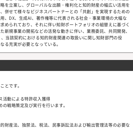
戦略を立案し、グローバルな出願・権利化と知的財産の幅広い活用を
保、併せて様々なビジネスパートナーとの「共創」を実現するための
用、DX、生成AI、著作権等に代表される社会・事業環境の大幅な
く求められており、それに伴い知財ポートフォリオの組替えに基づく
また新規事業の開拓などの活発な動きに伴い、業務委託、共同開発、
り、当該契約における知的財産関連の取扱いに関し知財部門の役
らなる充実が必要となっている。
ることです。
ス活動による特許収入獲得
めの戦略策定及び実行を行います。
知的財産法、独禁法、税法、民事訴訟法および輸出管理法等の必要な