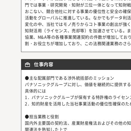
門では事業・研究開発・知財が三位一体となって知財
おこない、競合他社に対する事業の優位性と安全の確
活動をグローバルに推進している。なかでもデータ利活
変化の中、当社ではモノ売りからコト事業の創出が強
知財活用（ライセンス、売却等）を加速させている。
協業、M&A等の各種事業関連契約の件数が増加してお
割・お役立ちが増加しており、この法務関連業務のさ
仕事内容
●主な配属部門である渉外統括部のミッション
パナソニックグループに対し、価値を継続的に提供す
具体的には
1．パナソニックグループが保有する特許権のライセン
2．知的財産を活用した当社事業活動の優位性確保のた
●担当業務と役割
国内外主要国の契約法、産業財産権法およびその他の
関連法を熟知した上で