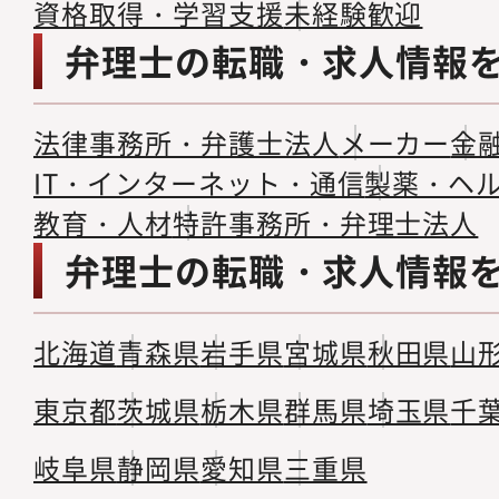
資格取得・学習支援
未経験歓迎
弁理士の転職・求人情報
法律事務所・弁護士法人
メーカー
金
IT・インターネット・通信
製薬・ヘ
教育・人材
特許事務所・弁理士法人
弁理士の転職・求人情報
北海道
青森県
岩手県
宮城県
秋田県
山
東京都
茨城県
栃木県
群馬県
埼玉県
千
岐阜県
静岡県
愛知県
三重県