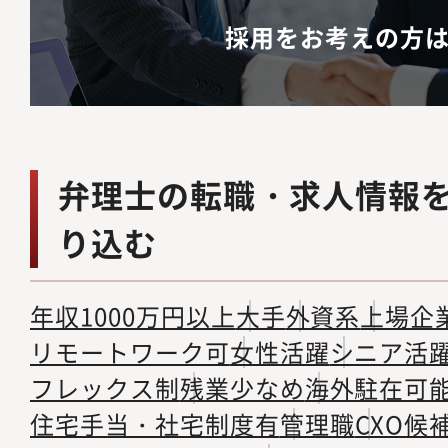
採用をお考えの方
弁理士の転職・求人情報
り込む
年収1000万円以上
大手
外資系
上場企
リモートワーク可
女性活躍
シニア活
フレックス制
残業少なめ
海外駐在可
住宅手当・社宅制度有
管理職
CXO候