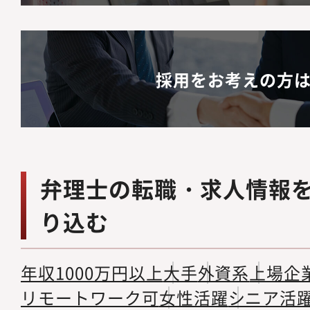
採用をお考えの方
弁理士の転職・求人情報
り込む
年収1000万円以上
大手
外資系
上場企
リモートワーク可
女性活躍
シニア活