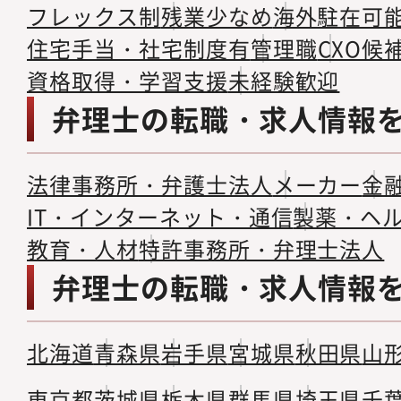
フレックス制
残業少なめ
海外駐在可
住宅手当・社宅制度有
管理職
CXO候
資格取得・学習支援
未経験歓迎
弁理士の転職・求人情報
法律事務所・弁護士法人
メーカー
金
IT・インターネット・通信
製薬・ヘ
教育・人材
特許事務所・弁理士法人
弁理士の転職・求人情報
北海道
青森県
岩手県
宮城県
秋田県
山
東京都
茨城県
栃木県
群馬県
埼玉県
千