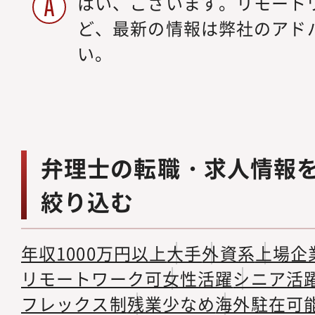
はい、ございます。リモート
ど、最新の情報は弊社のアド
い。
弁理士の転職・求人情報
絞り込む
年収1000万円以上
大手
外資系
上場企
リモートワーク可
女性活躍
シニア活
フレックス制
残業少なめ
海外駐在可