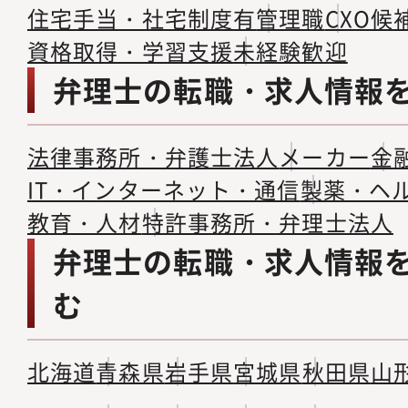
住宅手当・社宅制度有
管理職
CXO候
資格取得・学習支援
未経験歓迎
弁理士の転職・求人情報
法律事務所・弁護士法人
メーカー
金
IT・インターネット・通信
製薬・ヘ
教育・人材
特許事務所・弁理士法人
弁理士の転職・求人情報
む
北海道
青森県
岩手県
宮城県
秋田県
山